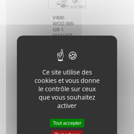
V400-
WOD.W8-
GB-1
WASHER
0,35
€
HT
Ajouter
Détails
au
Ce site utilise des
panier
cookies et vous donne
le contrôle sur ceux
que vous souhaitez
activer
Tout accepter
V400-60W-
010100