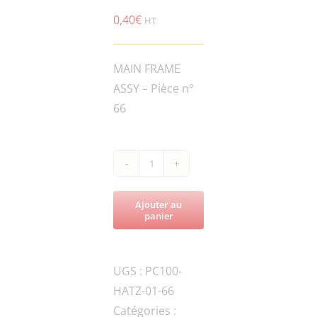
0,40
€
HT
MAIN FRAME
ASSY – Pièce n°
66
quantité
de
Ajouter au
PC100DZ-
panier
HSPG.W6-
DIN-
UGS :
PC100-
2
HATZ-01-66
SPRING
Catégories :
WASHER,TANG