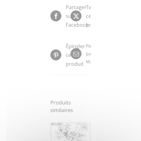
Partager
Tweeter
sur
ce
Facebook
produit
Épingler
Partager
par
ce
Mail
produit
Produits
similaires