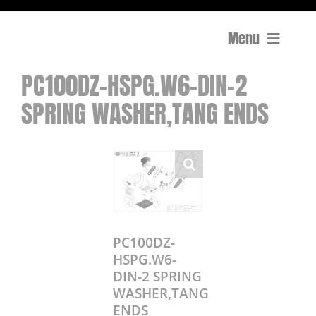
Menu
PC100DZ-HSPG.W6-DIN-2
Compactage
SPRING WASHER,TANG ENDS
Équipements de chantier
Travail du béton
Coupe
Surfaçage et rectification des sols
PC100DZ-
HSPG.W6-
DIN-2 SPRING
Mon compte
WASHER,TANG
0 Article
0,00€
ENDS