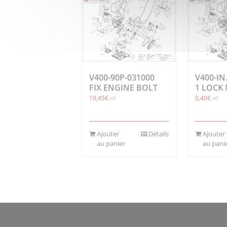
V400-90P-031000
V400-IN
FIX ENGINE BOLT
1 LOCK
19,45
€
0,40
€
HT
HT
Ajouter
Détails
Ajouter
au panier
au pani