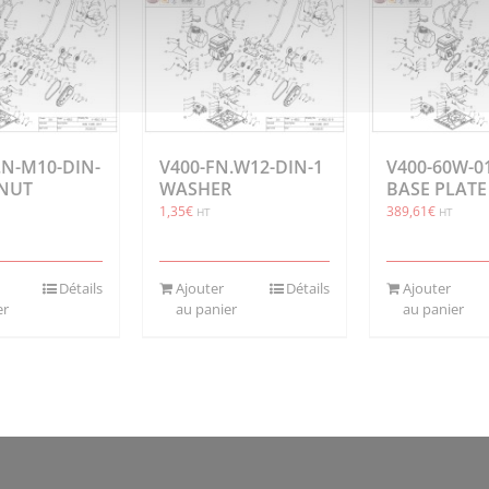
.N-M10-DIN-
V400-FN.W12-DIN-1
V400-60W-0
 NUT
WASHER
BASE PLATE
1,35
€
389,61
€
HT
HT
Détails
Ajouter
Détails
Ajouter
er
au panier
au panier