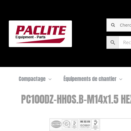
Passer
Panneau de gestion des cookies
au
contenu
Rechercher
Compactage
Équipements de chantier
PC100DZ-HHOS.B-M14x1.5 H