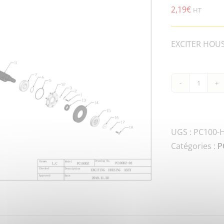
2,19
€
HT
EXCITER HOUSI
quanti
de
PC100
HHOS.
UGS :
PC100-H
M14x1
Catégories :
P
HEXA
HEAD
PLUG