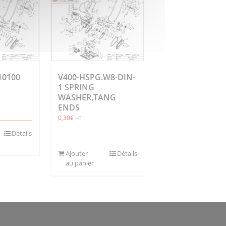
10100
V400-HSPG.W8-DIN-
1 SPRING
WASHER,TANG
ENDS
0,30
€
HT
Détails
Ajouter
Détails
au panier