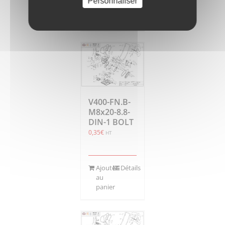
Personnaliser
au
panier
V400-FN.B-
M8x20-8.8-
DIN-1 BOLT
0,35
€
HT
Ajouter
Détails
au
panier