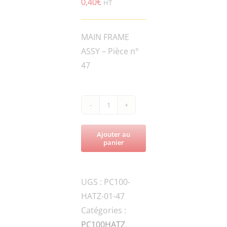
0,40
€
HT
MAIN FRAME
ASSY – Pièce n°
47
quantité
de
Ajouter au
PC100DZ-
panier
FN.B-
M8x20-
UGS :
PC100-
8.8-
HATZ-01-47
DIN-
Catégories :
1
PC100HATZ
,
BOLT