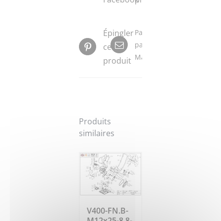
Épingler
Partager
par
ce
Mail
produit
Produits
similaires
V400-FN.B-
M12x25-8.8-