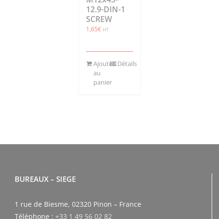
12.9-DIN-1
SCREW
1,65
€
HT
Ajouter
Détails
au
panier
BUREAUX – SIEGE
1 rue de Biesme, 02320 Pinon – France
Téléphone :
+33 1 49 56 02 82