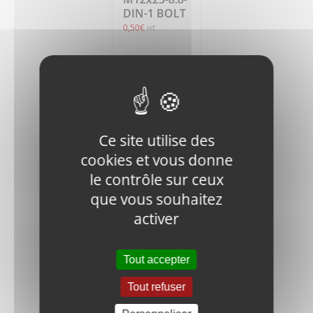
DIN-1 BOLT
0,50
€
HT
Ajouter
Détails
au
panier
Ce site utilise des
cookies et vous donne
le contrôle sur ceux
que vous souhaitez
activer
V400-60III-
060100
CUSHION
Tout accepter
32,25
€
HT
Tout refuser
Ajouter
Détails