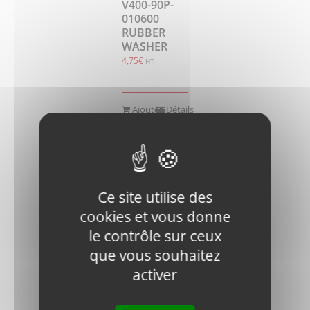
V400-90P-
010600
RUBBER
WASHER
4,75
€
HT
Ajouter
Détails
au
panier
Ce site utilise des
cookies et vous donne
le contrôle sur ceux
V400-
que vous souhaitez
HSPG.W8-
activer
DIN-1
SPRING
WASHER,TANG