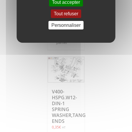
Tout accepter
ENDS
0,30
€
HT
Tout refuser
Personnaliser
Ajouter
Détails
au
panier
V400-
HSPG.W12-
DIN-1
SPRING
WASHER,TANG
ENDS
0,35
€
HT