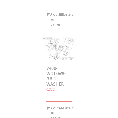
Ajouter
Détails
au
panier
V400-
WOD.W8-
GB-1
WASHER
0,35
€
HT
Ajouter
Détails
au
panier