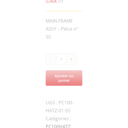
0,46
€
HT
MAIN FRAME
ASSY – Pièce n°
55
quantité
de
Ajouter au
PC100DZ-
panier
CS.RG30
EXTERNAL
UGS :
PC100-
CIRCLIP
HATZ-01-55
Catégories :
PC100HATZ
,