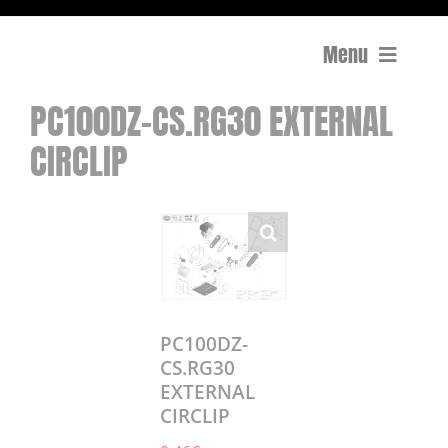
Menu
PC100DZ-CS.RG30 EXTERNAL
Compactage
CIRCLIP
Équipements de chantier
Travail du béton
Coupe
Surfaçage et rectification des sols
PC100DZ-
CS.RG30
EXTERNAL
Mon compte
CIRCLIP
0 Article
0,00€