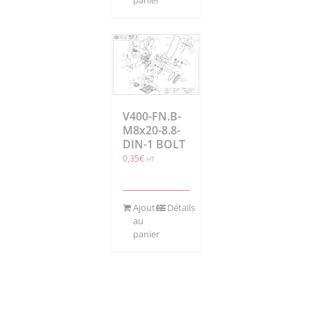
V400-FN.B-
M8x20-8.8-
DIN-1 BOLT
0,35
€
HT
Ajouter
Détails
au
panier