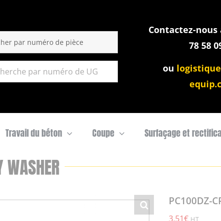
Contactez-nous a
:
78 58 0
ou
logistique
equip.
Travail du béton
Coupe
Surfaçage et rectific
Y WASHER
PC100DZ-C
3,51
€
HT