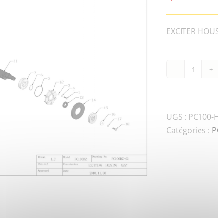
EXCITER HOUSI
quanti
de
PC100
CPT80-
UGS :
PC100-H
0303
Catégories :
P
PULLE
WASH