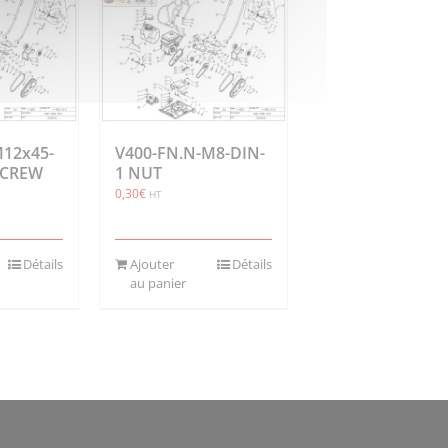
M12x45-
V400-FN.N-M8-DIN-
 SCREW
1 NUT
0,30
€
HT
Détails
Ajouter
Détails
au panier