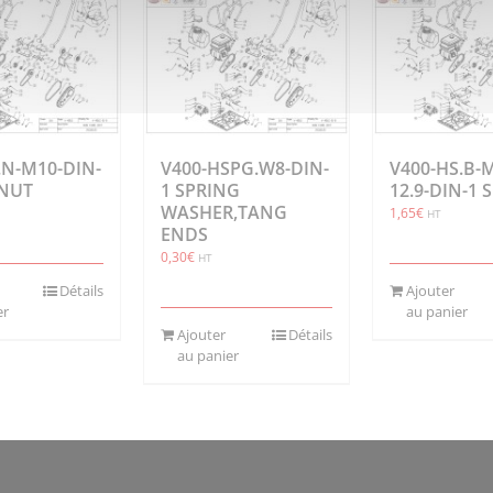
.N-M10-DIN-
V400-HSPG.W8-DIN-
V400-HS.B-
 NUT
1 SPRING
12.9-DIN-1
WASHER,TANG
1,65
€
HT
ENDS
0,30
€
HT
Détails
Ajouter
er
au panier
Ajouter
Détails
au panier