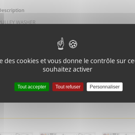
Description
PULLEY WASHER
ise des cookies et vous donne le contrôle sur 
souhaitez activer
Tweeter ce
Épingler ce
produit
produit
Tout accepter
Tout refuser
Personnaliser