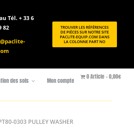
u Tél. + 33 6
9 82
TROUVER LES RÉFÉRENCES
DE PIÈCES SUR NOTRE SITE
PACLITE-EQUIP.COM DANS
@paclite-
LA COLONNE PART NO
com
0 Article
0,00€
ation des sols
Mon compte
PT80-0303 PULLEY WASHER