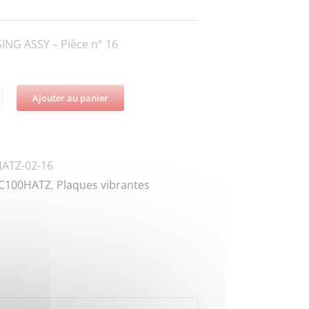
NG ASSY – Pièce n° 16
Ajouter au panier
té
DZ-
ATZ-02-16
C100HATZ
,
Plaques vibrantes
Y
ER