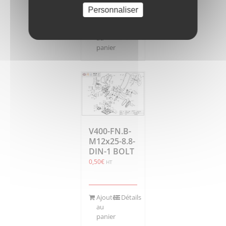
Personnaliser
Ajouter
Détails
au
panier
V400-FN.B-
M12x25-8.8-
DIN-1 BOLT
0,50
€
HT
Ajouter
Détails
au
panier