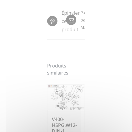
Épingler
Partager
par
ce
Mail
produit
Produits
similaires
V400-
HSPG.W12-
DIN-1