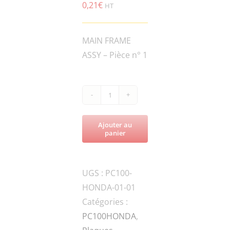
0,21
€
HT
MAIN FRAME
ASSY – Pièce n° 1
quantité
de
Ajouter au
PC100-
panier
IN.N-
M12-
UGS :
PC100-
DIN-
HONDA-01-01
2
Catégories :
LOCK
PC100HONDA
,
NUT