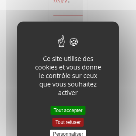
389,61
€
HT
Ajouter
Détails
au
panier
Ce site utilise des
cookies et vous donne
le contrôle sur ceux
que vous souhaitez
V400-FN.B-
M8x20-8.8-
activer
DIN-1 BOLT
0,35
€
HT
Tout accepter
Tout refuser
Ajouter
Détails
au
Personnaliser