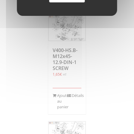
panier
V400-HS.B-
M12x45-
12.9-DIN-1
SCREW
1,65
€
HT
Ajouter
Détails
au
panier