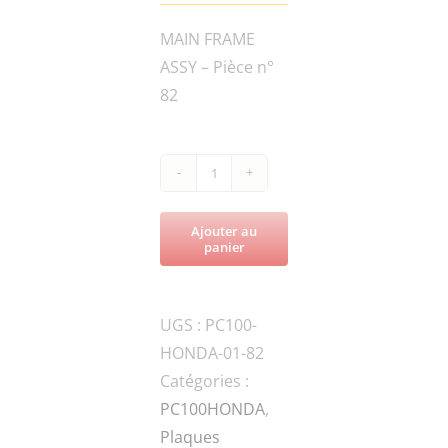
MAIN FRAME
ASSY – Pièce n°
82
quantité
de
Ajouter au
PC100-
panier
FN.W10-
DIN-
UGS :
PC100-
2
HONDA-01-82
WASHER
Catégories :
PC100HONDA
,
Plaques