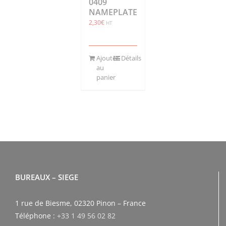
0409
NAMEPLATE
2,30
€
HT
Ajouter
Détails
au
panier
BUREAUX – SIEGE
1 rue de Biesme, 02320 Pinon – France
Téléphone :
+33 1 49 56 02 82