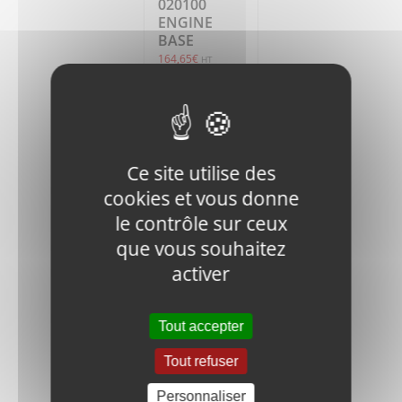
020100
ENGINE
BASE
164,65
€
HT
Ajouter
Détails
au
panier
Ce site utilise des
cookies et vous donne
le contrôle sur ceux
que vous souhaitez
activer
V400-60-
060200
Tout accepter
BOLT
11,00
€
Tout refuser
HT
Personnaliser