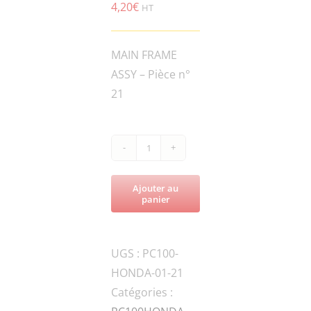
4,20
€
HT
MAIN FRAME
ASSY – Pièce n°
21
quantité
de
Ajouter au
PC100-
panier
CPT-
JT-
UGS :
PC100-
ZG1
HONDA-01-21
／
Catégories :
4