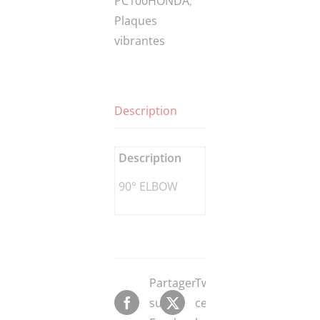
PC100HONDA
,
90°
Plaques
ELBOW
vibrantes
Description
Description
90° ELBOW
Partager
Tweeter
sur
ce