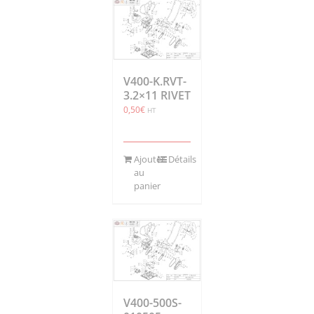
V400-K.RVT-
3.2×11 RIVET
0,50
€
HT
Ajouter
Détails
au
panier
V400-500S-