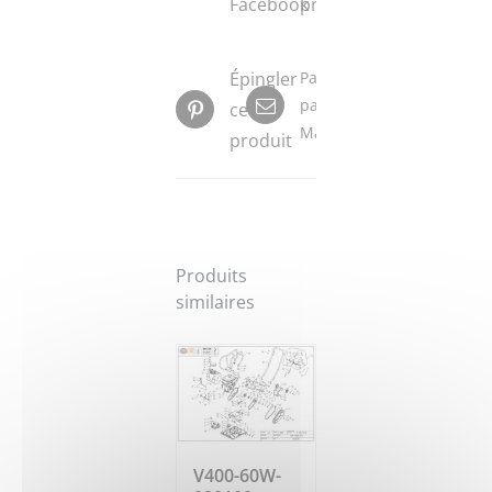
Facebook
produit
Épingler
Partager
par
ce
Mail
produit
Produits
similaires
V400-60W-