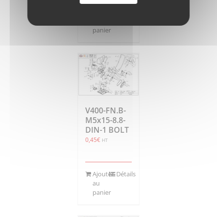
Ajouter
Détails
au
panier
V400-FN.B-
M5x15-8.8-
DIN-1 BOLT
0,45
€
HT
Ajouter
Détails
au
panier