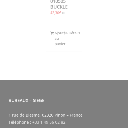
010505
BUCKLE
42,30
€
HT
Ajouter
Détails
au
panier
BUREAUX – SIEGE
1 rue de Biesme, 02320 Pinon – France
Téléphone :
+33 1 49 56 02 82