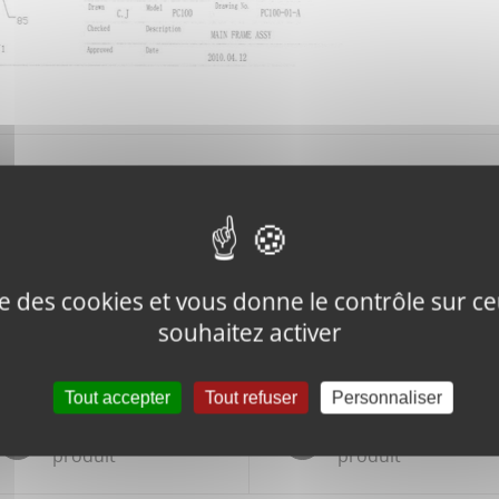
Description
SPACER
ise des cookies et vous donne le contrôle sur 
souhaitez activer
Tout accepter
Tout refuser
Personnaliser
Tweeter ce
Épingler ce
produit
produit