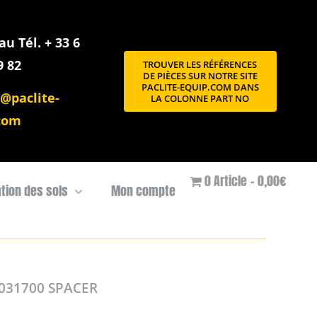
u Tél. + 33 6
9 82
TROUVER LES RÉFÉRENCES
DE PIÈCES SUR NOTRE SITE
PACLITE-EQUIP.COM DANS
@paclite-
LA COLONNE PART NO
com
0 Article
0,00€
ation des sols
Mon compte
-031700 SPACER