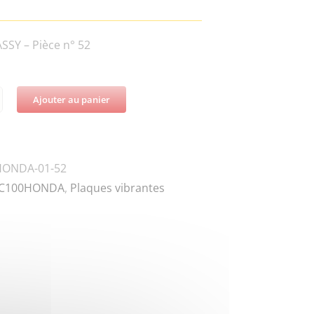
SY – Pièce n° 52
Ajouter au panier
té
HONDA-01-52
0
C100HONDA
,
Plaques vibrantes
R