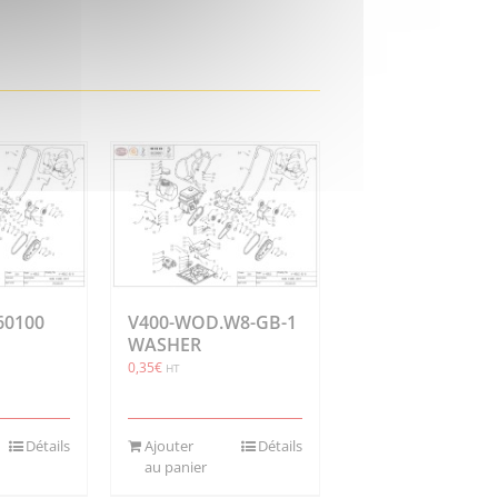
060100
V400-WOD.W8-GB-1
WASHER
0,35
€
HT
Détails
Ajouter
Détails
au panier