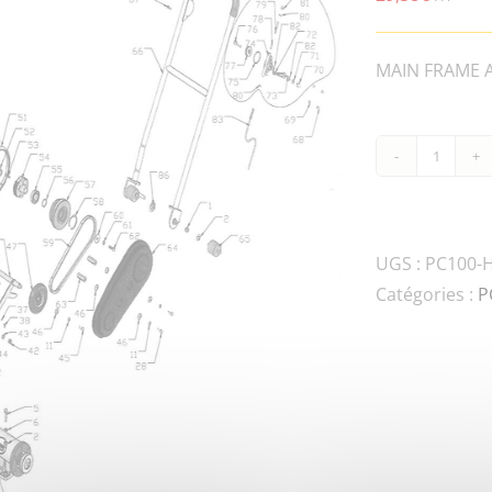
MAIN FRAME AS
quanti
de
PC100-
90P-
UGS :
PC100-
03170
Catégories :
P
SPACE