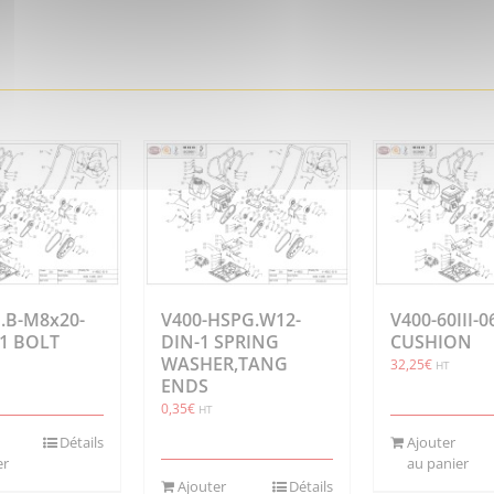
.B-M8x20-
V400-HSPG.W12-
V400-60III-
-1 BOLT
DIN-1 SPRING
CUSHION
WASHER,TANG
32,25
€
HT
ENDS
0,35
€
HT
Détails
Ajouter
er
au panier
Ajouter
Détails