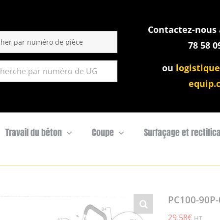
Contactez-nous a
:
78 58 0
ou
logistique
equip.
Travail du béton
Coupe
Surfaçage et rectific
PC100-90P
29,58
€
HT