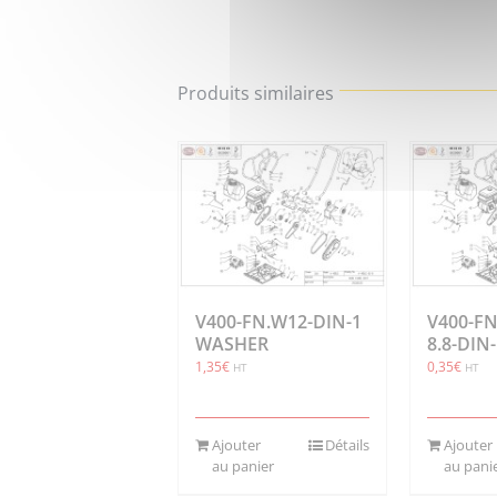
Produits similaires
V400-FN.W12-DIN-1
V400-FN
WASHER
8.8-DIN
1,35
€
0,35
€
HT
HT
Ajouter
Détails
Ajouter
au panier
au pani