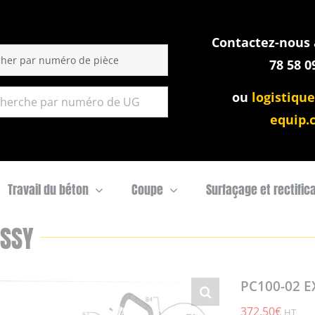
Contactez-nous a
:
78 58 0
ou
logistique
equip.
Travail du béton
Coupe
Surfaçage et rectific
ASSY
PC100-02 E
372,50
€
HT