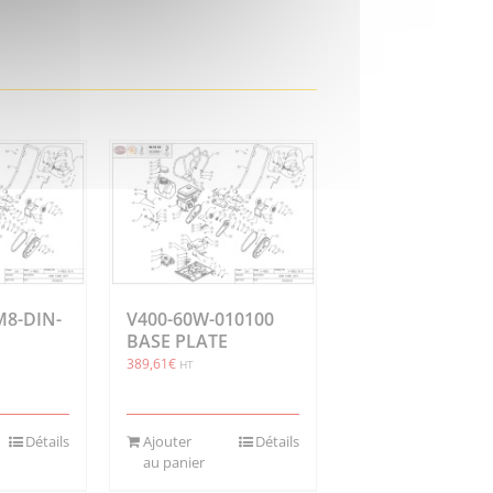
M8-DIN-
V400-60W-010100
BASE PLATE
389,61
€
HT
Détails
Ajouter
Détails
au panier