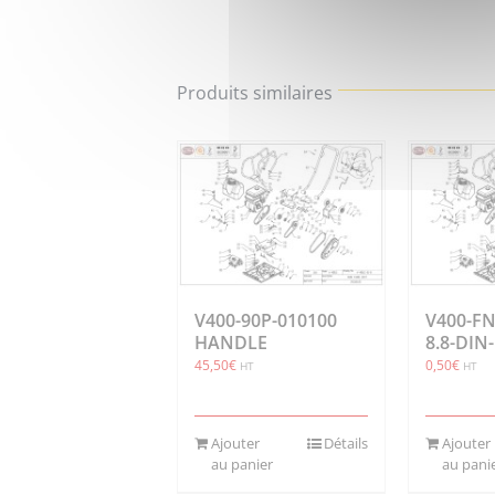
Produits similaires
V400-90P-010100
V400-FN
HANDLE
8.8-DIN
45,50
€
0,50
€
HT
HT
Ajouter
Détails
Ajouter
au panier
au pani