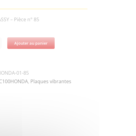
SY – Pièce n° 85
Ajouter au panier
té
HONDA-01-85
R
C100HONDA
,
Plaques vibrantes
NG