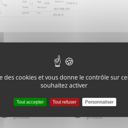
Description
EXCITER HOUSING ASSY
ise des cookies et vous donne le contrôle sur 
souhaitez activer
Tout accepter
Tout refuser
Personnaliser
Tweeter ce
Épingler ce
produit
produit