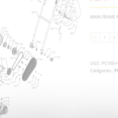
MAIN FRAME AS
quanti
de
PC100-
02
UGS :
PC100-
EXCITE
Catégories :
P
HOUSI
ASSY