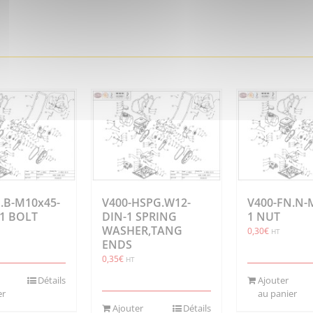
.B-M10x45-
V400-HSPG.W12-
V400-FN.N-
-1 BOLT
DIN-1 SPRING
1 NUT
WASHER,TANG
0,30
€
HT
ENDS
0,35
€
HT
Détails
Ajouter
er
au panier
Ajouter
Détails