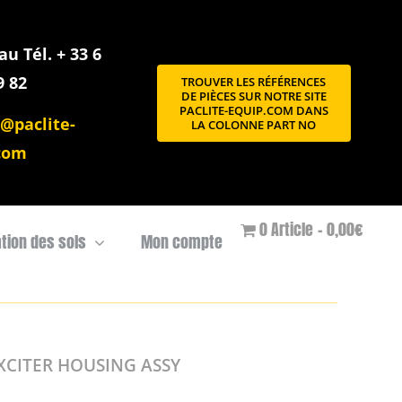
u Tél. + 33 6
9 82
TROUVER LES RÉFÉRENCES
DE PIÈCES SUR NOTRE SITE
PACLITE-EQUIP.COM DANS
@paclite-
LA COLONNE PART NO
com
0 Article
0,00€
ation des sols
Mon compte
XCITER HOUSING ASSY