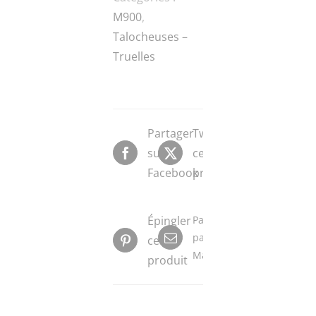
M900
,
Talocheuses –
Truelles
Partager
Tweeter
sur
ce
Facebook
produit
Épingler
Partager
par
ce
Mail
produit