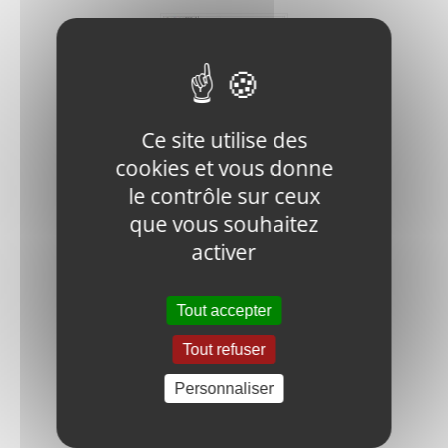
J900-
Ce site utilise des
CH.RG36
cookies et vous donne
INTERNAL
le contrôle sur ceux
CIRCLIP
0,55
€
HT
que vous souhaitez
activer
Ajouter
Détails
au
Tout accepter
panier
Tout refuser
Personnaliser