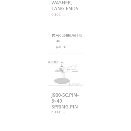
WASHER,
TANG ENDS
0,30
€
HT
Ajouter
Détails
au
panier
J900-SC.PIN-
5×40
SPRING PIN
0,55
€
HT