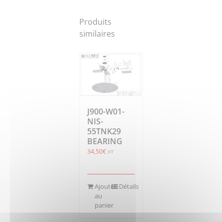
Produits
similaires
J900-W01-
NIS-
55TNK29
BEARING
34,50
€
HT
Ajouter
Détails
au
panier