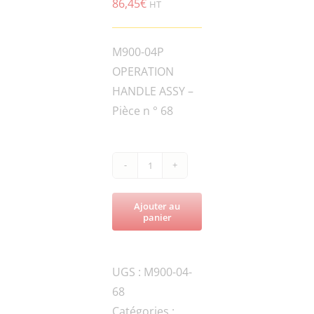
86,45
€
HT
M900-04P
OPERATION
HANDLE ASSY –
Pièce n ° 68
quantité
de
Ajouter au
M900-
panier
W06-
S04-
UGS :
M900-04-
L1420x1620THROTTLE
68
CABLE
Catégories :