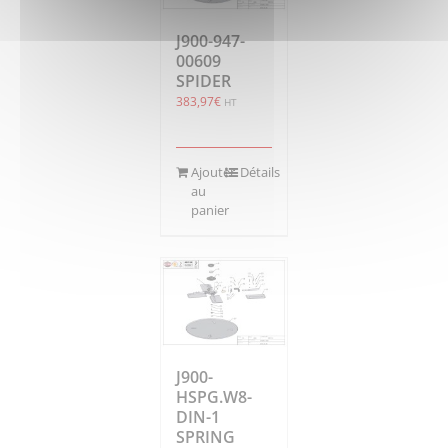
J900-947-
00609
SPIDER
383,97
€
HT
Ajouter
Détails
au
panier
J900-
HSPG.W8-
DIN-1
SPRING