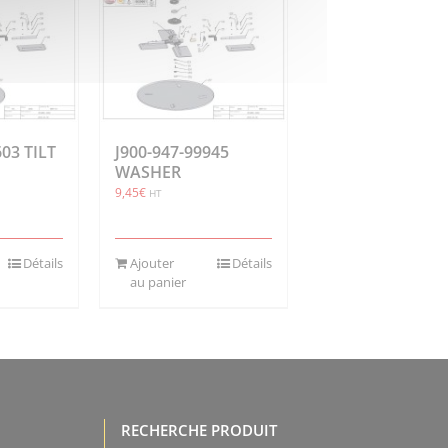
603 TILT
J900-947-99945
WASHER
9,45
€
HT
Détails
Ajouter
Détails
au panier
RECHERCHE PRODUIT