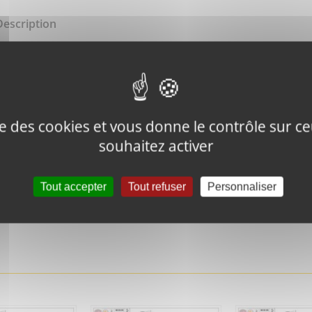
Description
SPRING WASHER, TANG ENDS
ise des cookies et vous donne le contrôle sur 
souhaitez activer
Tweeter ce
Épingler ce
Tout accepter
Tout refuser
Personnaliser
produit
produit