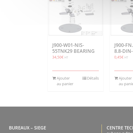
J900-W01-NIS-
J900-FN
55TNK29 BEARING
8.8-DIN
34,50
€
0,45
€
HT
HT
Ajouter
Détails
Ajouter
au panier
au pani
BUREAUX – SIEGE
CENTRE TE