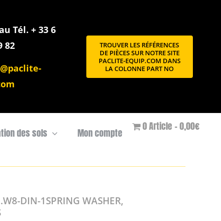
u Tél. + 33 6
9 82
TROUVER LES RÉFÉRENCES
DE PIÈCES SUR NOTRE SITE
PACLITE-EQUIP.COM DANS
@paclite-
LA COLONNE PART NO
com
0 Article
0,00€
ation des sols
Mon compte
.W8-DIN-1SPRING WASHER,
S