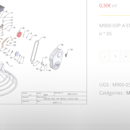
0,30
€
HT
M900-03P-A E
n ° 05
quanti
de
M900-
HSPG.
UGS :
M900-03
DIN-
Catégories :
M
1SPRI
WASHE
TANG
ENDS