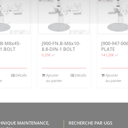
.B-M8x45-
J900-FN.B-M6x10-
J900-947-00
-1 BOLT
8.8-DIN-1 BOLT
PLATE
0,35
€
141,20
€
HT
HT
Détails
Ajouter
Détails
Ajouter
er
au panier
au panier
CHNIQUE MAINTENANCE,
RECHERCHE PAR UGS