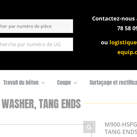
Contactez-nous a
:
78 58 0
ou
logistique
equip.
Travail du béton
Coupe
Surfaçage et rectific
 WASHER, TANG ENDS
M900-HSPG
TANG END