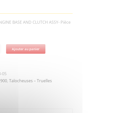
NGINE BASE AND CLUTCH ASSY- Pièce
Ajouter au panier
té
W8-
-05
900
,
Talocheuses – Truelles
NG
R,