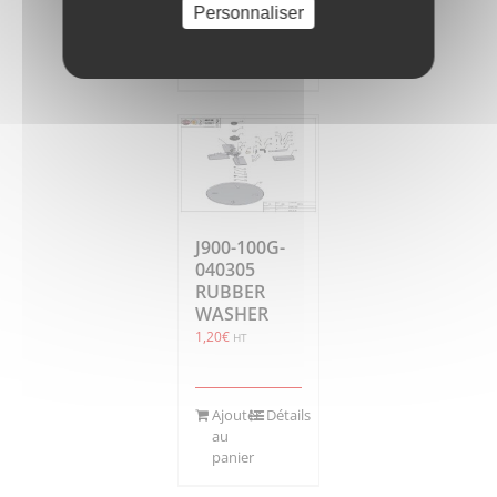
Personnaliser
Ajouter
Détails
au
panier
J900-100G-
040305
RUBBER
WASHER
1,20
€
HT
Ajouter
Détails
au
panier