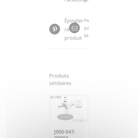
Épingler
Partager
par
ce
Mail
produit
Produits
similaires
J900-947-
00604