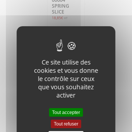
SPRING
SLICE
18,85
€
HT
Ajouter
Détails
au
panier
Ce site utilise des
cookies et vous donne
le contrôle sur ceux
que vous souhaitez
activer
J900-FN.N-
M8-DIN-1
NUT
Tout accepter
0,30
€
HT
Tout refuser