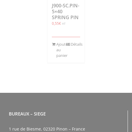
J900-SC.PIN-
5×40
SPRING PIN
0,55
€
HT
Ajouter
Détails
au
panier
BUREAUX – SIEGE
1 rue de Biesme, 02320 Pinon – France