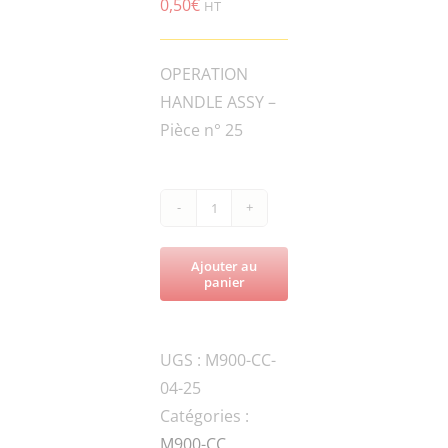
0,50
€
HT
OPERATION
HANDLE ASSY –
Pièce n° 25
quantité
de
Ajouter au
M900-
panier
CC-
SC.PIN-
UGS :
M900-CC-
5x30-
04-25
GB-
Catégories :
3SPRING
M900-CC
,
PIN