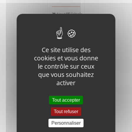
Ajouter
Détails
au
panier
Ce site utilise des
cookies et vous donne
le contrôle sur ceux
que vous souhaitez
J900-947-
99945
activer
WASHER
9,45
€
HT
Tout accepter
Tout refuser
Ajouter
Détails
au
Personnaliser
panier