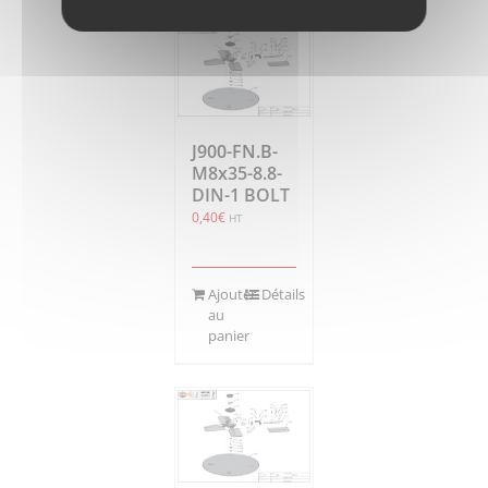
J900-FN.B-
M8x35-8.8-
DIN-1 BOLT
0,40
€
HT
Ajouter
Détails
au
panier