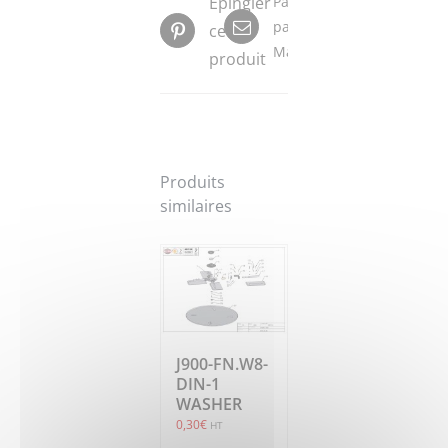
Épingler
Partager
par
ce
Mail
produit
Produits
similaires
J900-FN.W8-
DIN-1
WASHER
0,30
€
HT