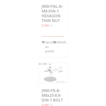
J900-FNL.N-
M8-DIN-1
HEXAGON
THIN NUT
0,30
€
HT
Ajouter
Détails
au
panier
J900-FN.B-
M8x25-8.8-
DIN-1 BOLT
0,40
€
HT