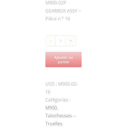
M900-02P
GEARBOX ASSY –
Pièce n ° 16
quantité
de
Ajouter au
M900-
panier
FN.W6-
DIN-
UGS :
M900-02-
1WASHER
16
Catégories :
M900
,
Talocheuses –
Truelles