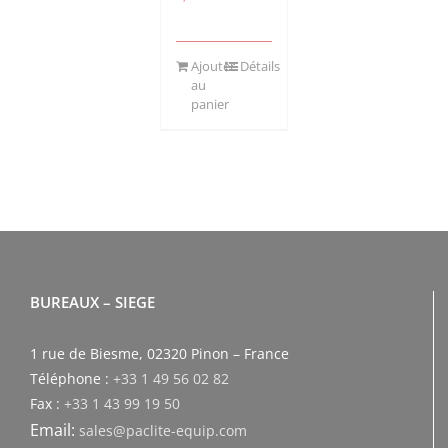
Ajouter
Détails
au
panier
BUREAUX – SIEGE
1 rue de Biesme, 02320 Pinon – France
Téléphone :
+33 1 49 56 02 82
Fax :
+33 1 43 99 19 50
Email:
sales@paclite-equip.com