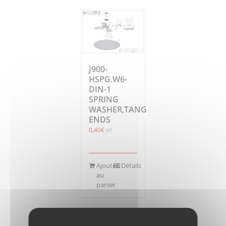
J900-
HSPG.W6-
DIN-1
SPRING
WASHER,TANG
ENDS
0,40
€
HT
Ajouter
Détails
au
panier