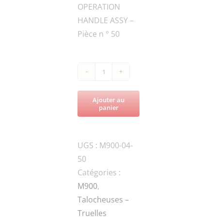
OPERATION
HANDLE ASSY –
Pièce n ° 50
quantité
de
Ajouter au
M900-
panier
FN.N-
M3-
UGS :
M900-04-
DIN-
50
1NUT
Catégories :
M900
,
Talocheuses –
Truelles