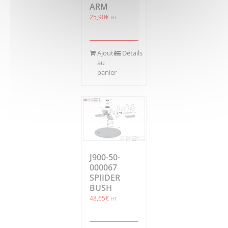
ARM
25,90
€
HT
Ajouter
Détails
au
panier
J900-50-
000067
SPIIDER
BUSH
48,65
€
HT