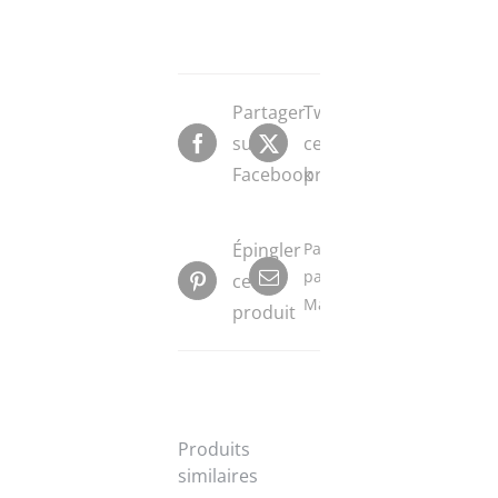
Partager
Tweeter
sur
ce
Facebook
produit
Épingler
Partager
par
ce
Mail
produit
Produits
similaires