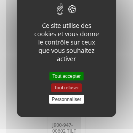
Ce site utilise des
J900-947-
00601
cookies et vous donne
SPIDER ARM
le contrôle sur ceux
119,25
€
HT
que vous souhaitez
activer
Ajouter
Détails
au
panier
Tout accepter
Tout refuser
Personnaliser
J900-947-
00602 TILT