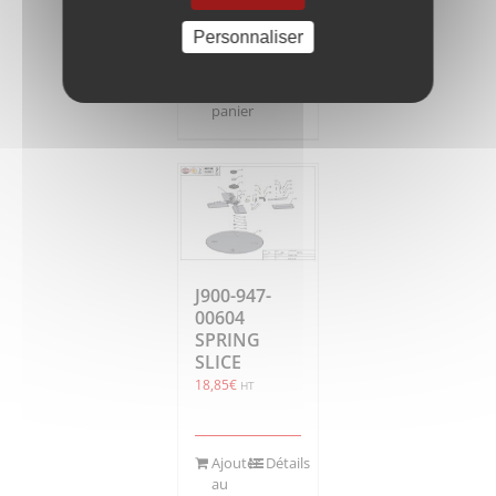
Personnaliser
Ajouter
Détails
au
panier
J900-947-
00604
SPRING
SLICE
18,85
€
HT
Ajouter
Détails
au