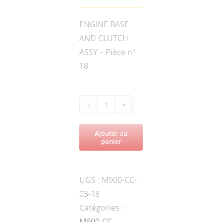
ENGINE BASE
AND CLUTCH
ASSY – Pièce n°
18
quantité
de
Ajouter au
M900-
panier
CC-
FN.B-
UGS :
M900-CC-
M8x40-
03-18
8.8BOLT
Catégories :
M900-CC
,