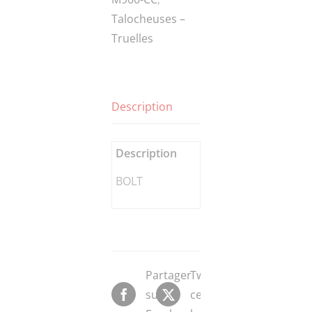
Talocheuses –
Truelles
Description
Description
BOLT
Partager
Tweeter
sur
ce