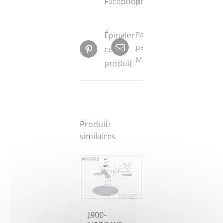
Facebook
produit
Épingler
Partager
par
ce
Mail
produit
Produits
similaires
J900-