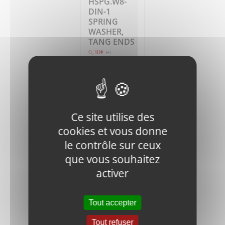
HSPG.W8-
DIN-1
SPRING
WASHER,
TANG ENDS
0,30
€
HT
Ajouter
Détails
au
panier
Ce site utilise des
cookies et vous donne
le contrôle sur ceux
que vous souhaitez
activer
J900-FN.B-
M8x35-8.8-
Tout accepter
DIN-1 BOLT
0,40
€
HT
Tout refuser