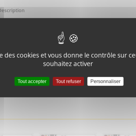
Description
BOLT
ise des cookies et vous donne le contrôle sur 
souhaitez activer
Tweeter ce
Épingler ce
Tout accepter
Tout refuser
Personnaliser
produit
produit