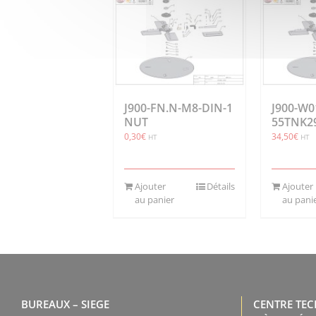
J900-FN.N-M8-DIN-1
J900-W0
NUT
55TNK2
0,30
€
34,50
€
HT
HT
Ajouter
Détails
Ajouter
au panier
au pani
BUREAUX – SIEGE
CENTRE TE