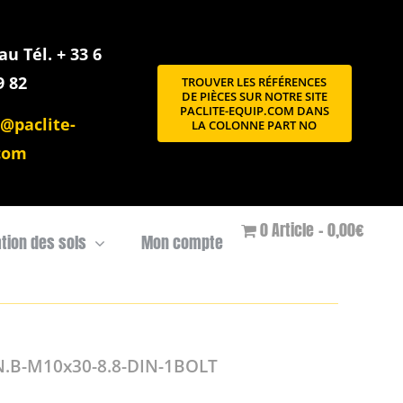
u Tél. + 33 6
9 82
TROUVER LES RÉFÉRENCES
DE PIÈCES SUR NOTRE SITE
PACLITE-EQUIP.COM DANS
@paclite-
LA COLONNE PART NO
com
0 Article
0,00€
ation des sols
Mon compte
.B-M10x30-8.8-DIN-1BOLT