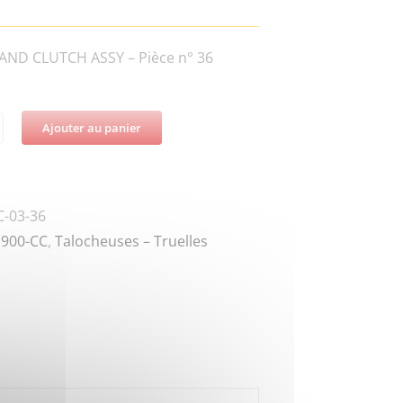
AND CLUTCH ASSY – Pièce n° 36
Ajouter au panier
té
-03-36
900-CC
,
Talocheuses – Truelles
0-