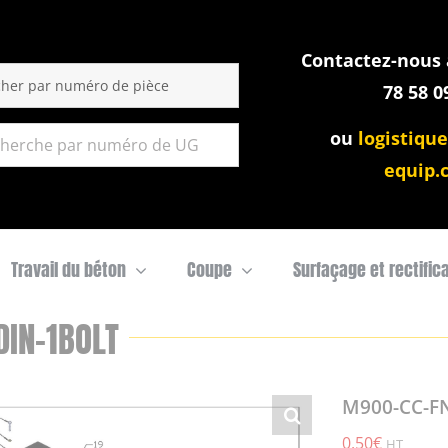
Contactez-nous a
:
78 58 0
ou
logistique
equip.
Travail du béton
Coupe
Surfaçage et rectific
IN-1BOLT
M900-CC-FN
0,50
€
HT