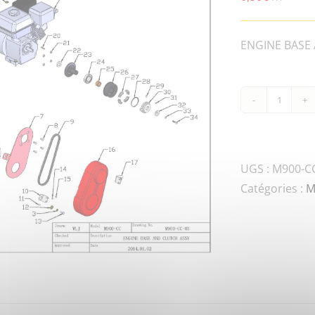
ENGINE BASE 
quanti
de
M900-
CC-
UGS :
M900-CC
FN.B-
Catégories :
M
M10x3
8.8-
DIN-
1BOLT