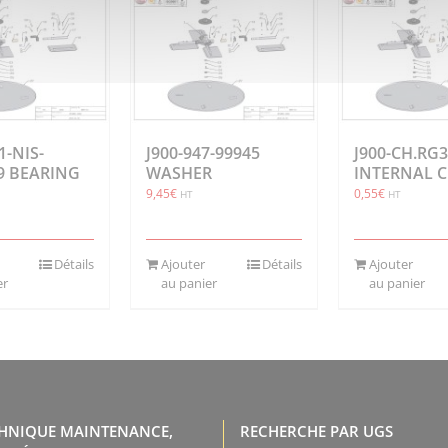
1-NIS-
J900-947-99945
J900-CH.RG
9 BEARING
WASHER
INTERNAL C
9,45
€
0,55
€
HT
HT
Détails
Ajouter
Détails
Ajouter
er
au panier
au panier
CHNIQUE MAINTENANCE,
RECHERCHE PAR UGS