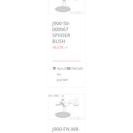
J900-50-
000067
SPIIDER
BUSH
48,65
€
HT
Ajouter
Détails
au
panier
J900-FN.W8-