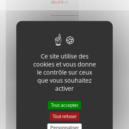
383,97
€
HT
Ajouter
Détails
au
panier
Ce site utilise des
cookies et vous donne
le contrôle sur ceux
que vous souhaitez
J900-FN.B-
M8x25-8.8-
activer
DIN-1 BOLT
0,40
€
HT
Tout accepter
Tout refuser
Ajouter
Détails
au
Personnaliser