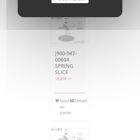
panier
J900-947-
00604
SPRING
SLICE
18,85
€
HT
Ajouter
Détails
au
panier