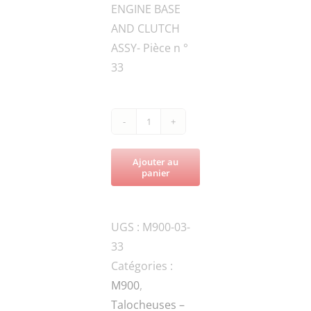
ENGINE BASE
AND CLUTCH
ASSY- Pièce n °
33
quantité
de
Ajouter au
M900-
panier
FN.N-
M8-
UGS :
M900-03-
DIN-
33
1NUT
Catégories :
M900
,
Talocheuses –