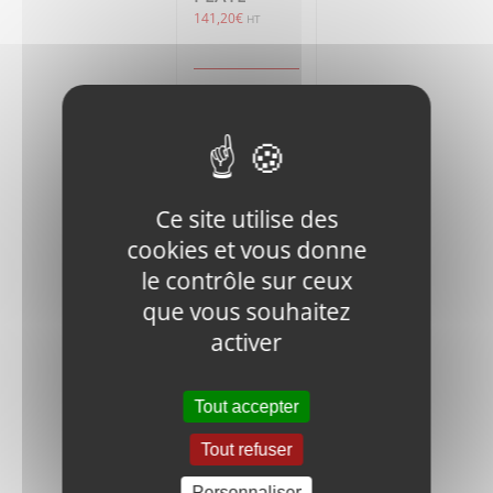
141,20
€
HT
Ajouter
Détails
au
panier
Ce site utilise des
cookies et vous donne
le contrôle sur ceux
que vous souhaitez
J900-FN.B-
activer
M6x10-8.8-
DIN-1 BOLT
0,35
€
HT
Tout accepter
Tout refuser
Ajouter
Détails
au
Personnaliser