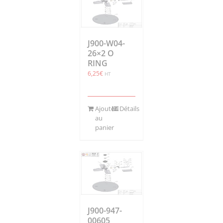
J900-W04-
26×2 O
RING
6,25
€
HT
Ajouter
Détails
au
panier
J900-947-
00605