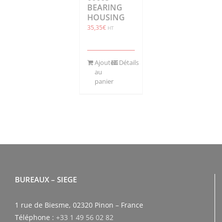
BEARING
HOUSING
35,35
€
HT
Ajouter
Détails
au
panier
BUREAUX – SIEGE
1 rue de Biesme, 02320 Pinon – France
Téléphone :
+33 1 49 56 02 82