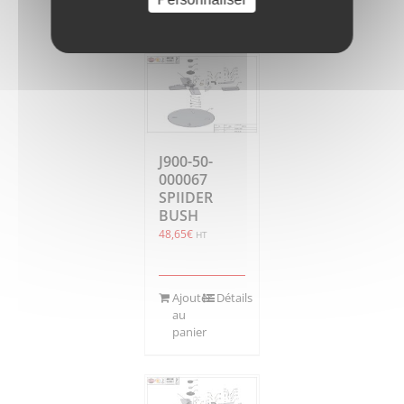
panier
J900-50-
000067
SPIIDER
BUSH
48,65
€
HT
Ajouter
Détails
au
panier