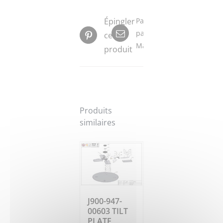
Épingler
Partager
par
ce
Mail
produit
Produits
similaires
J900-947-
00603 TILT
PLATE