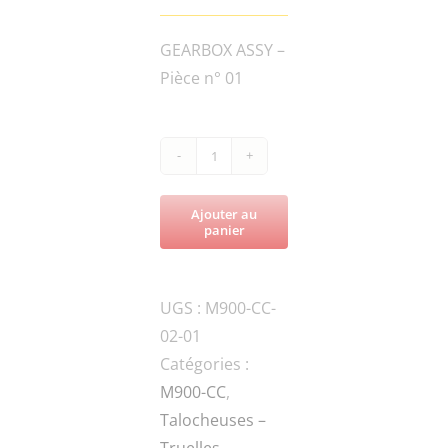
GEARBOX ASSY –
Pièce n° 01
quantité
de
Ajouter au
M900-
panier
CC-
947-
UGS :
M900-CC-
040001WORM
02-01
GEAR
Catégories :
BOX
M900-CC
,
Talocheuses –
Truelles