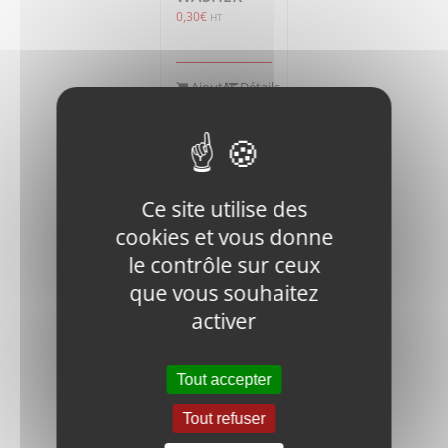
0,30
€
HT
Ajouter
Détails
au
panier
Ce site utilise des
cookies et vous donne
le contrôle sur ceux
que vous souhaitez
J900-W04-
26×2 O
activer
RING
6,25
€
HT
Tout accepter
Tout refuser
Ajouter
Détails
au