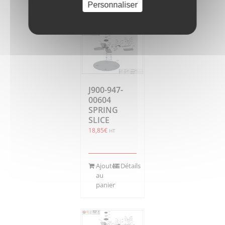
Personnaliser
panier
J900-947-
00604
SPRING
SLICE
18,85
€
HT
Ajouter
Détails
au
panier