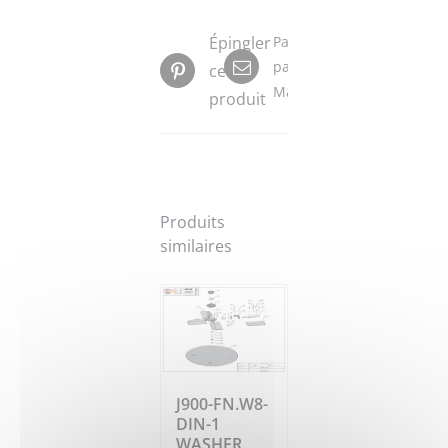
Épingler
Partager
par
ce
Mail
produit
Produits
similaires
J900-FN.W8-
DIN-1
WASHER