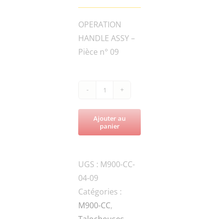
OPERATION
HANDLE ASSY –
Pièce n° 09
quantité
de
Ajouter au
M900-
panier
CC-
120GB-
UGS :
M900-CC-
090400FHOSE
04-09
Catégories :
M900-CC
,
Talocheuses –