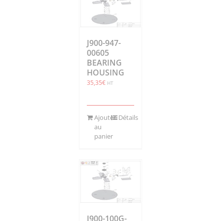
J900-947-
00605
BEARING
HOUSING
35,35
€
HT
Ajouter
Détails
au
panier
J900-100G-