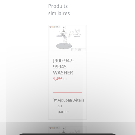
Produits
similaires
J900-947-
99945
WASHER
9,45
€
HT
Ajouter
Détails
au
panier