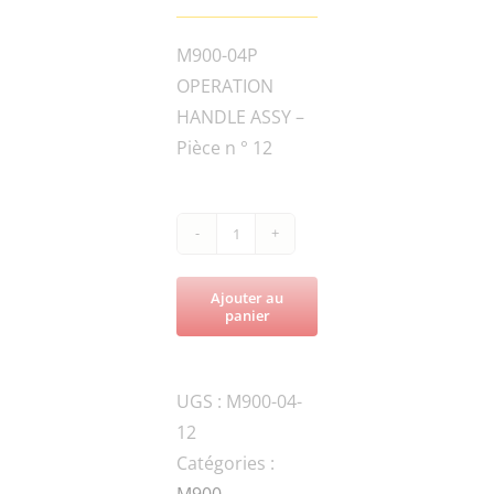
M900-04P
OPERATION
HANDLE ASSY –
Pièce n ° 12
quantité
de
Ajouter au
M900-
panier
120GB-
090100FHANDLE
UGS :
M900-04-
UPPER
12
Catégories :
M900
,