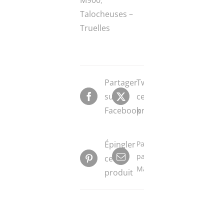
Talocheuses –
Truelles
Partager
Tweeter
sur
ce
Facebook
produit
Épingler
Partager
par
ce
Mail
produit