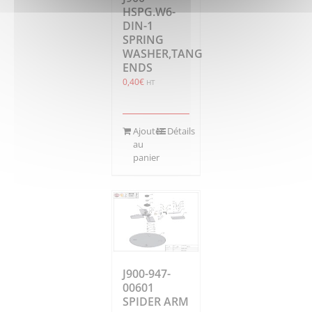
HSPG.W6-
DIN-1
SPRING
WASHER,TANG
ENDS
0,40
€
HT
Ajouter
Détails
au
panier
J900-947-
00601
SPIDER ARM