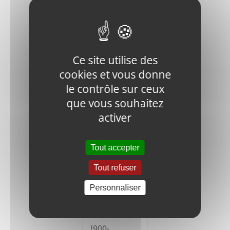
J900-947-
00604
Ce site utilise des
SPRING
cookies et vous donne
SLICE
le contrôle sur ceux
18,85
€
HT
que vous souhaitez
activer
Ajouter
Détails
au
panier
Tout accepter
Tout refuser
Personnaliser
J900-