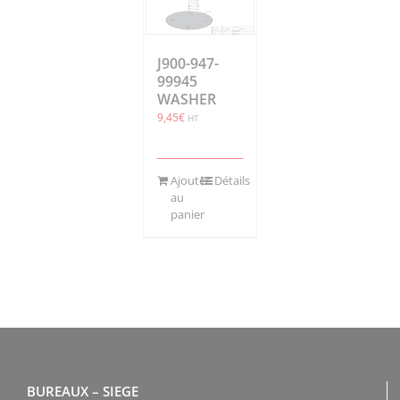
J900-947-
99945
WASHER
9,45
€
HT
Ajouter
Détails
au
panier
BUREAUX – SIEGE