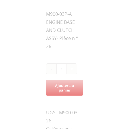
M900-03P-A
ENGINE BASE
AND CLUTCH
ASSY- Pièce n °
26
quantité
de
Ajouter au
M900-
panier
947-
99912CLUTCH
UGS :
M900-03-
ARM
26
Catégories :