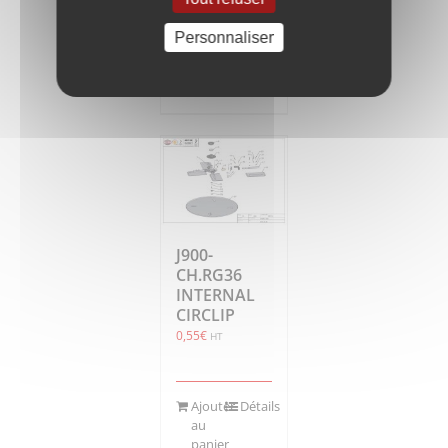
Personnaliser
Ajouter
Détails
au
panier
J900-
CH.RG36
INTERNAL
CIRCLIP
0,55
€
HT
Ajouter
Détails
au
panier