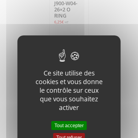
J900-W04-
26×2 O
RING
6,25
€
HT
Ajouter
Détails
au
panier
Ce site utilise des
cookies et vous donne
le contrôle sur ceux
que vous souhaitez
activer
J900-947-
00604
SPRING
SLICE
Tout accepter
18,85
€
HT
Tout refuser