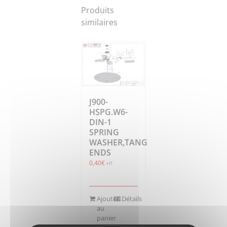
Produits
similaires
J900-
HSPG.W6-
DIN-1
SPRING
WASHER,TANG
ENDS
0,40
€
HT
Ajouter
Détails
au
panier