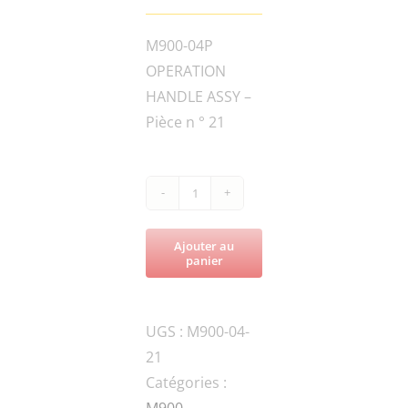
M900-04P
OPERATION
HANDLE ASSY –
Pièce n ° 21
quantité
de
Ajouter au
M900-
panier
100G-
010006BEARING
UGS :
M900-04-
COVER
21
Catégories :
M900
,