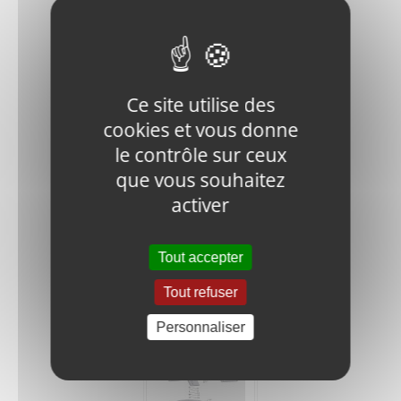
Ce site utilise des
cookies et vous donne
J900-100G-
040305
le contrôle sur ceux
RUBBER
que vous souhaitez
WASHER
activer
1,20
€
HT
Tout accepter
Ajouter
Détails
au
Tout refuser
panier
Personnaliser