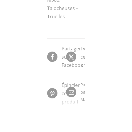
Talocheuses –
Truelles
Partager
Tweeter
sur
ce
Facebook
produit
Épingler
Partager
par
ce
Mail
produit