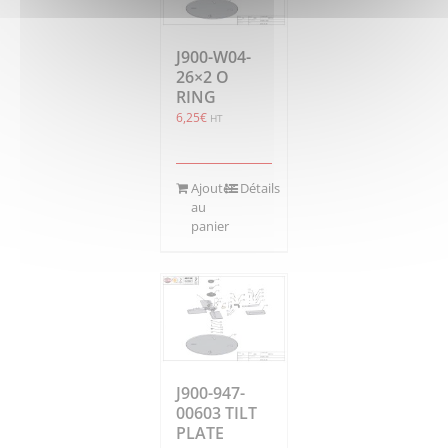
J900-W04-
26×2 O
RING
6,25
€
HT
Ajouter
Détails
au
panier
J900-947-
00603 TILT
PLATE