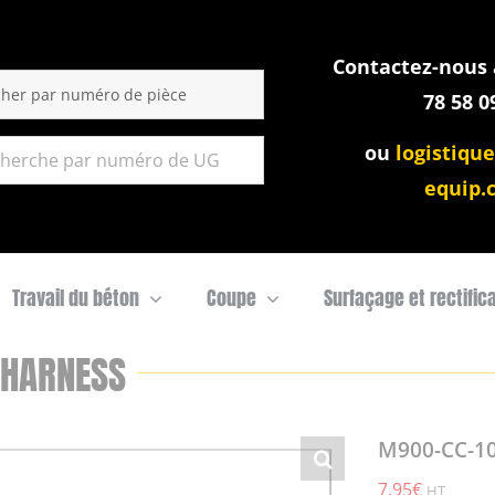
Contactez-nous a
:
78 58 0
ou
logistique
equip.
Travail du béton
Coupe
Surfaçage et rectific
 HARNESS
M900-CC-1
7,95
€
HT