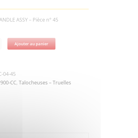
NDLE ASSY – Pièce n° 45
Ajouter au panier
té
-04-45
900-CC
,
Talocheuses – Truelles
4WIRE
SS