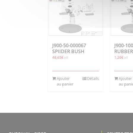
J900-50-000067
J900-10
SPIIDER BUSH
RUBBER
48,65
€
1,20
€
HT
HT
Ajouter
Détails
Ajouter
au panier
au pani