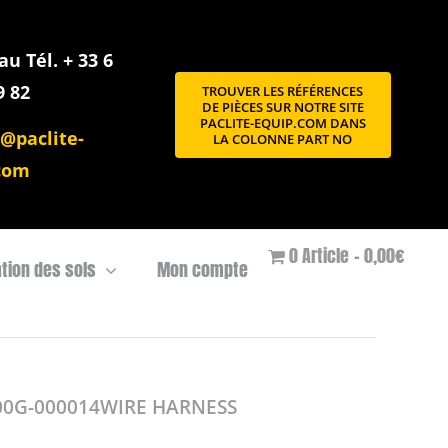
u Tél. + 33 6
9 82
TROUVER LES RÉFÉRENCES
DE PIÈCES SUR NOTRE SITE
PACLITE-EQUIP.COM DANS
@paclite-
LA COLONNE PART NO
com
0 Article
0,00€
ation des sols
Mon compte
00G-000014WIRE HARNESS