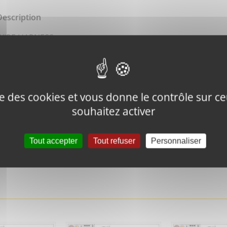
Description
WIRE HARNESS
ise des cookies et vous donne le contrôle sur 
souhaitez activer
Tweeter ce
Épingler ce
produit
produit
Tout accepter
Tout refuser
Personnaliser