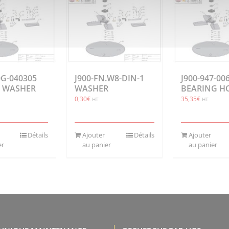
0G-040305
J900-FN.W8-DIN-1
J900-947-00
 WASHER
WASHER
BEARING H
0,30
€
35,35
€
HT
HT
Détails
Ajouter
Détails
Ajouter
er
au panier
au panier