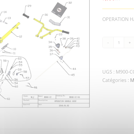
OPERATION HA
quanti
de
M900-
CC-
UGS :
M900-CC
100G-
Catégories :
M
00001
HARNE