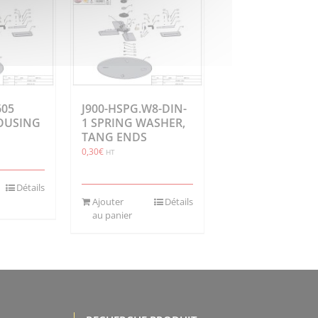
605
J900-HSPG.W8-DIN-
OUSING
1 SPRING WASHER,
TANG ENDS
0,30
€
HT
Détails
Ajouter
Détails
au panier