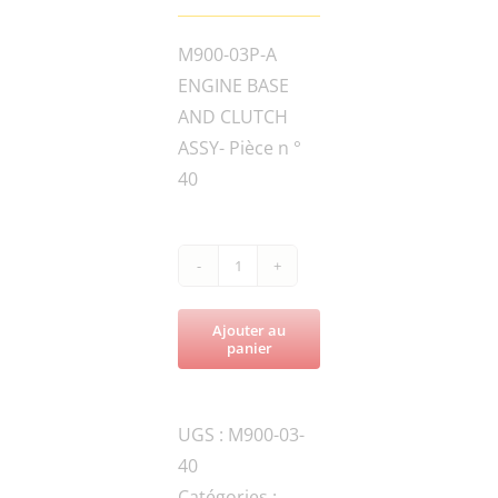
M900-03P-A
ENGINE BASE
AND CLUTCH
ASSY- Pièce n °
40
quantité
de
Ajouter au
M900-
panier
90GB-
030200LIFTING
UGS :
M900-03-
HANDLE
40
Catégories :