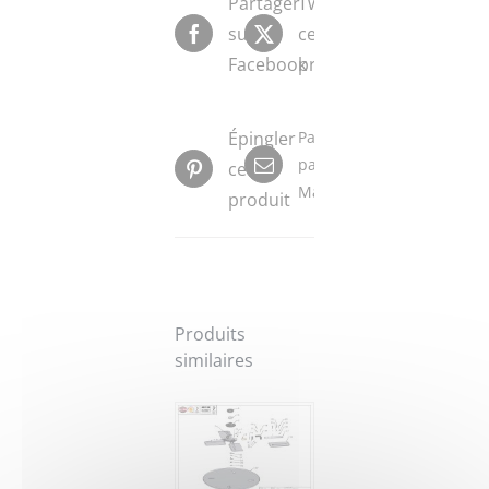
Partager
Tweeter
sur
ce
Facebook
produit
Épingler
Partager
par
ce
Mail
produit
Produits
similaires