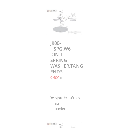
J900-
HSPG.W6-
DIN-1
SPRING
WASHER,TANG
ENDS
0,40
€
HT
Ajouter
Détails
au
panier