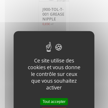
J900-TOL-T-
001 GREASE
NIPPLE
0,65
€
HT
Ajouter
Détails
au
panier
Ce site utilise des
cookies et vous donne
le contrôle sur ceux
que vous souhaitez
activer
J900-FN.B-
M8x25-8.8-
DIN-1 BOLT
Tout accepter
0,40
€
HT