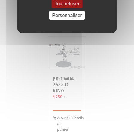
Tout refuser
Personnaliser
Ajouter
Détails
au
panier
J900-W04-
26×2 O
RING
6,25
€
HT
Ajouter
Détails
au
panier