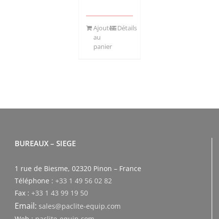
Ajouter
Détails
au
panier
BUREAUX – SIEGE
1 rue de Biesme, 02320 Pinon – France
Téléphone :
+33 1 49 56 02 82
Fax :
+33 1 43 99 19 50
Email:
sales@paclite-equip.com
Web :
paclite-equip.com