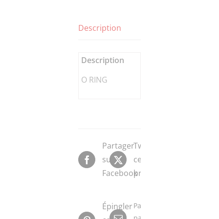
Description
Description
O RING
Partager
Tweeter
sur
ce
Facebook
produit
Épingler
Partager
par