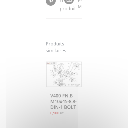
ce
Mail
produit
Produits
similaires
V400-FN.B-
M10x45-8.8-
DIN-1 BOLT
0,50
€
HT