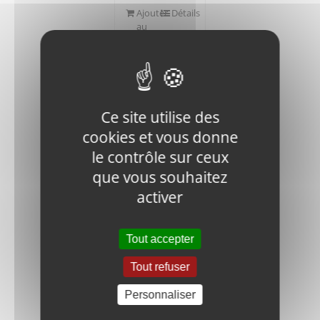
Ajouter
Détails
au
panier
Ce site utilise des
cookies et vous donne
le contrôle sur ceux
V400-FN.N-
M10-DIN-1
que vous souhaitez
NUT
activer
0,40
€
HT
Tout accepter
Ajouter
Détails
au
Tout refuser
panier
Personnaliser