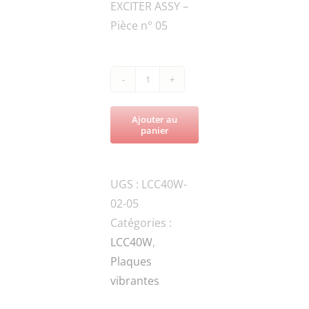
EXCITER ASSY –
Pièce n° 05
quantité
de
Ajouter au
LCC40W-
panier
W04-
72x3.5
UGS :
LCC40W-
O
02-05
RING
Catégories :
LCC40W
,
Plaques
vibrantes