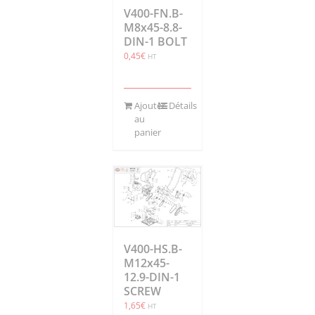
V400-FN.B-
M8x45-8.8-
DIN-1 BOLT
0,45
€
HT
Ajouter
Détails
au
panier
V400-HS.B-
M12x45-
12.9-DIN-1
SCREW
1,65
€
HT