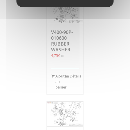
V400-90P-
010600
RUBBER
WASHER
4,75
€
HT
Ajouter
Détails
au
panier