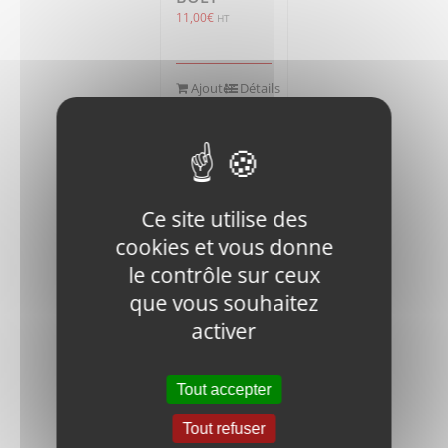
11,00
€
HT
Ajouter
Détails
au
panier
Ce site utilise des
cookies et vous donne
le contrôle sur ceux
V400-FN.B-
que vous souhaitez
M5x15-8.8-
activer
DIN-1 BOLT
0,45
€
HT
Tout accepter
Ajouter
Détails
Tout refuser
au