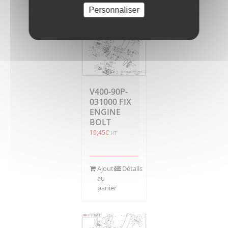
panier
Personnaliser
V400-90P-
031000 FIX
ENGINE
BOLT
19,45
€
HT
Ajouter
Détails
au
panier