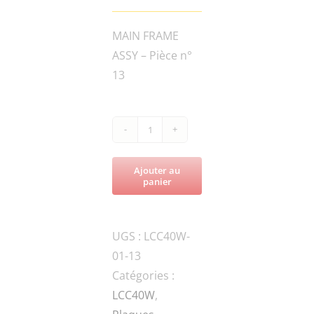
MAIN FRAME
ASSY – Pièce n°
13
quantité
de
Ajouter au
LCC40W-
panier
W01-
6006ZZ-
UGS :
LCC40W-
JBEARING
01-13
Catégories :
LCC40W
,