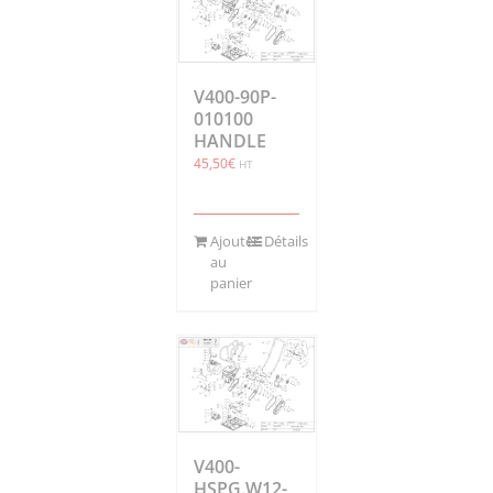
V400-90P-
010100
HANDLE
45,50
€
HT
Ajouter
Détails
au
panier
V400-
HSPG.W12-