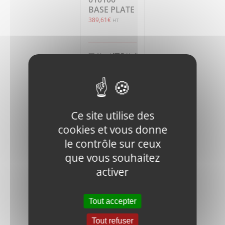
BASE PLATE
389,61
€
HT
Ajouter
Détails
au
panier
Ce site utilise des
cookies et vous donne
le contrôle sur ceux
que vous souhaitez
V400-
HSPG.W8-
activer
DIN-1
SPRING
WASHER,TANG
Tout accepter
ENDS
0,30
€
HT
Tout refuser