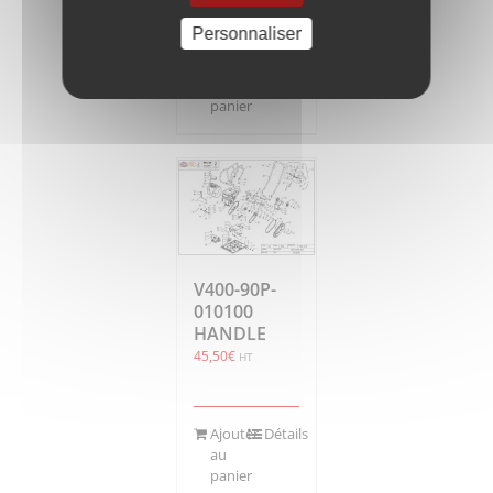
Personnaliser
Ajouter
Détails
au
panier
V400-90P-
010100
HANDLE
45,50
€
HT
Ajouter
Détails
au
panier