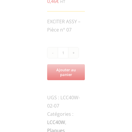
0,46
€
HT
EXCITER ASSY –
Pièce n° 07
quantité
de
Ajouter au
LCC40W-
panier
CS.RG30
EXTERNAL
UGS :
LCC40W-
CIRCLIP
02-07
Catégories :
LCC40W
,
Plaques