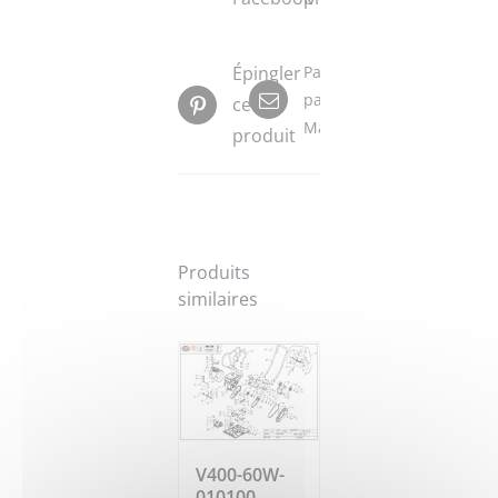
Épingler
Partager
par
ce
Mail
produit
Produits
similaires
V400-60W-
010100