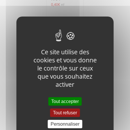
0,40
€
HT
Ajouter
Détails
au
panier
Ce site utilise des
cookies et vous donne
le contrôle sur ceux
que vous souhaitez
activer
V400-90P-
031000 FIX
ENGINE
BOLT
Tout accepter
19,45
€
HT
Tout refuser
Personnaliser
Ajouter
Détails