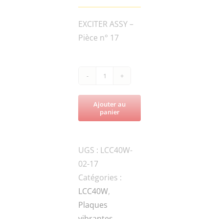
EXCITER ASSY –
Pièce n° 17
quantité
de
Ajouter au
LCC40W-
panier
80-
0303
UGS :
LCC40W-
PULLEY
02-17
WASHER
Catégories :
LCC40W
,
Plaques
vibrantes