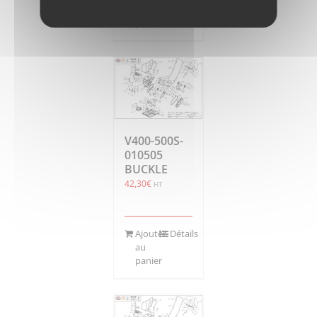
au
panier
V400-500S-
010505
BUCKLE
42,30
€
HT
Ajouter
Détails
au
panier