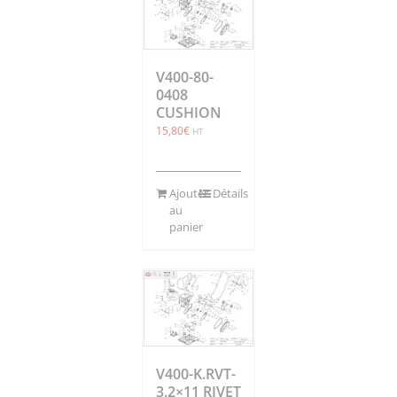
V400-80-
0408
CUSHION
15,80
€
HT
Ajouter
Détails
au
panier
V400-K.RVT-
3.2×11 RIVET