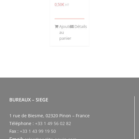
0,50
€
HT
Ajouter
Détails
au
panier
BUREAUX – SIEGE
1 rue de Biesme, 02320 Pinon – France
Téléphone :
+33 1 49 56 02 82
Fax :
+33 1 43 99 19 50