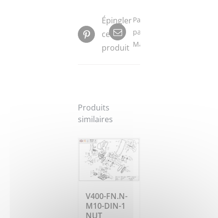
Épingler
Partager
par
ce
Mail
produit
Produits
similaires
V400-FN.N-
M10-DIN-1
NUT