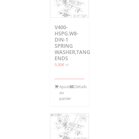
V400-
HSPG.W8-
DIN-1
SPRING
WASHER,TANG
ENDS
0,30
€
HT
Ajouter
Détails
au
panier