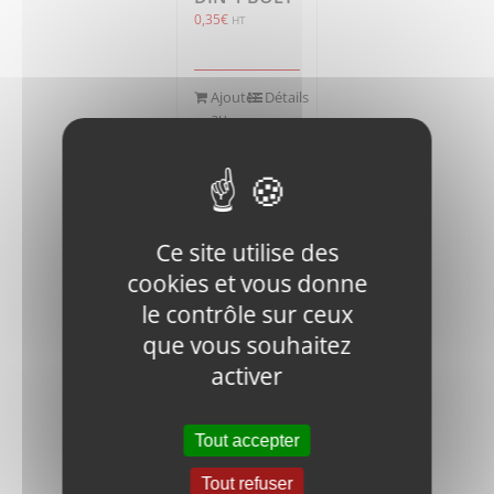
0,35
€
HT
Ajouter
Détails
au
panier
Ce site utilise des
cookies et vous donne
le contrôle sur ceux
V400-60III-
que vous souhaitez
060100
CUSHION
activer
32,25
€
HT
Tout accepter
Ajouter
Détails
Tout refuser
au