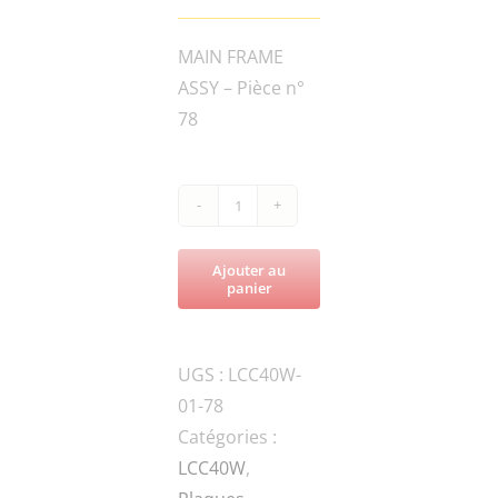
MAIN FRAME
ASSY – Pièce n°
78
quantité
de
Ajouter au
LCC40W-
panier
200200WHEEL
FRAME
UGS :
LCC40W-
01-78
Catégories :
LCC40W
,