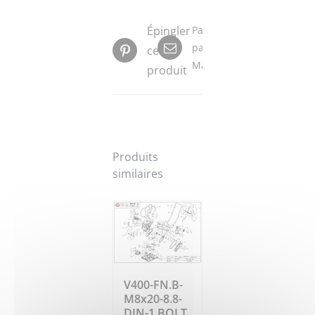
Épingler
Partager
par
ce
Mail
produit
Produits
similaires
V400-FN.B-
M8x20-8.8-
DIN-1 BOLT