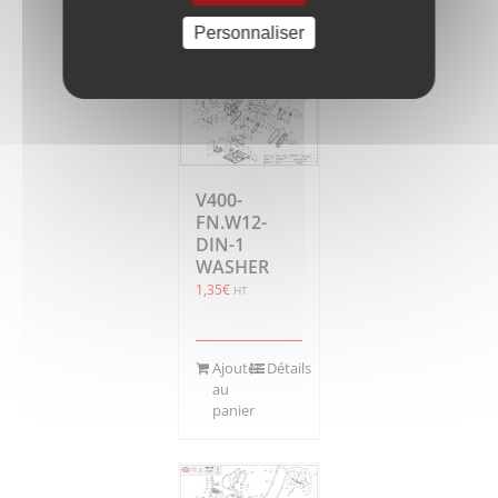
panier
Personnaliser
V400-
FN.W12-
DIN-1
WASHER
1,35
€
HT
Ajouter
Détails
au
panier