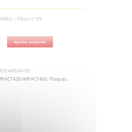
MBLY – Pièce n° 09
Ajouter au panier
té
T430-
30-400-04-09
MPACT430-IMPACT400
,
Plaques
y