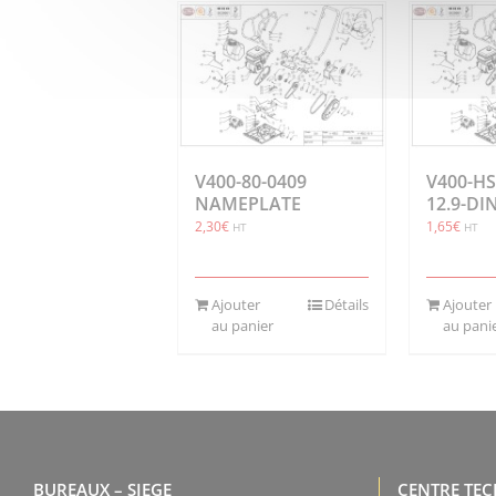
V400-80-0409
V400-HS
NAMEPLATE
12.9-DI
2,30
€
1,65
€
HT
HT
Ajouter
Détails
Ajouter
au panier
au pani
BUREAUX – SIEGE
CENTRE TE