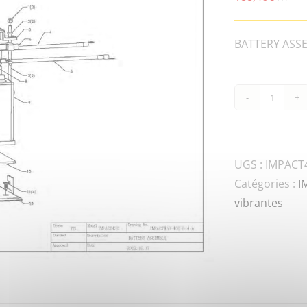
BATTERY ASSE
quanti
de
IMPAC
400-
UGS :
IMPACT4
58-
Catégories :
I
A
vibrantes
Batter