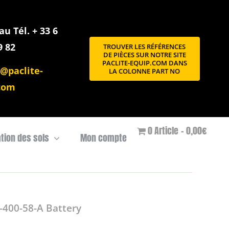
u Tél. + 33 6
9 82
TROUVER LES RÉFÉRENCES
DE PIÈCES SUR NOTRE SITE
PACLITE-EQUIP.COM DANS
@paclite-
LA COLONNE PART NO
com
0 Article
0,00€
ation des sols
Mon compte
400-58-A Battery