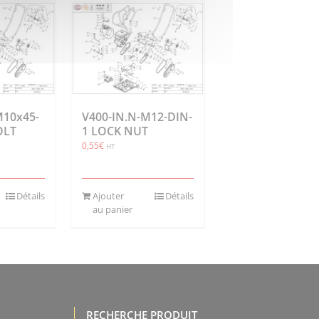
M10x45-
V400-IN.N-M12-DIN-
OLT
1 LOCK NUT
0,55
€
HT
Détails
Ajouter
Détails
au panier
RECHERCHE PRODUIT