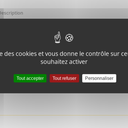
Description
Battery
ise des cookies et vous donne le contrôle sur 
souhaitez activer
Tweeter ce
Épingler ce
Tout accepter
Tout refuser
Personnaliser
produit
produit