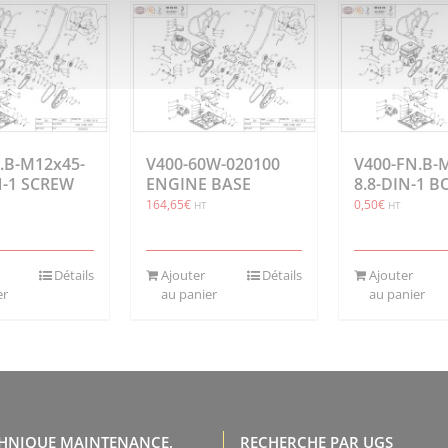
.B-M12x45-
V400-60W-020100
V400-FN.B-
N-1 SCREW
ENGINE BASE
8.8-DIN-1 B
164,65
€
0,50
€
HT
HT
Détails
Ajouter
Détails
Ajouter
er
au panier
au panier
CHNIQUE MAINTENANCE,
RECHERCHE PAR UGS