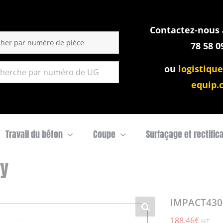
Contactez-nous a
:
78 58 0
ou
logistique
equip.
Travail du béton
Coupe
Surfaçage et rectific
ry
IMPACT430-
188,46
€
HT