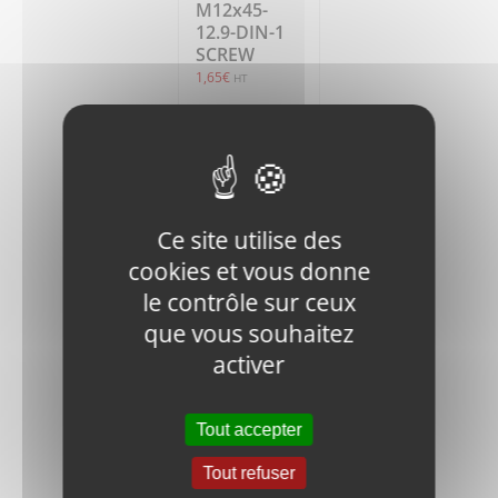
M12x45-
12.9-DIN-1
SCREW
1,65
€
HT
Ajouter
Détails
au
panier
Ce site utilise des
cookies et vous donne
le contrôle sur ceux
que vous souhaitez
activer
V400-60W-
010100
BASE PLATE
Tout accepter
389,61
€
HT
Tout refuser