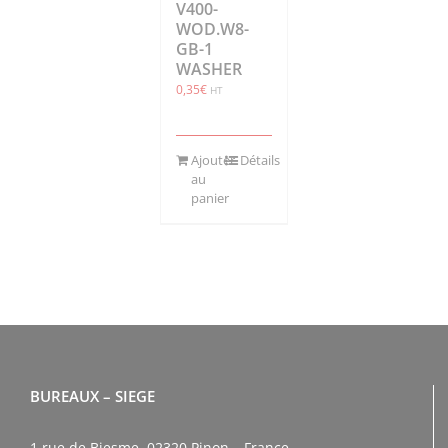
V400-
WOD.W8-
GB-1
WASHER
0,35
€
HT
Ajouter
Détails
au
panier
BUREAUX – SIEGE
1 rue de Biesme, 02320 Pinon – France