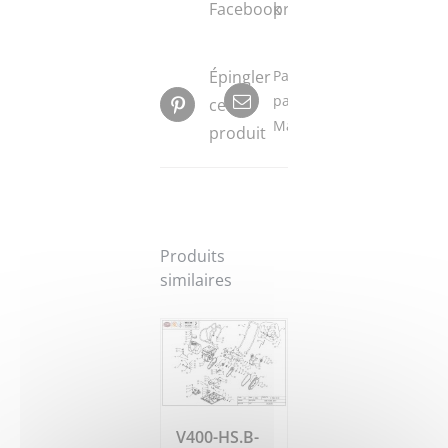
Facebook
produit
Épingler
Partager
par
ce
Mail
produit
Produits
similaires
V400-HS.B-