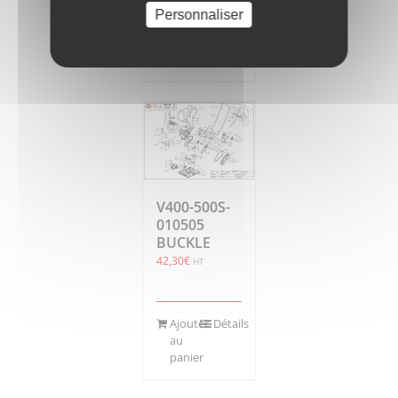
Personnaliser
Ajouter
Détails
au
panier
V400-500S-
010505
BUCKLE
42,30
€
HT
Ajouter
Détails
au
panier