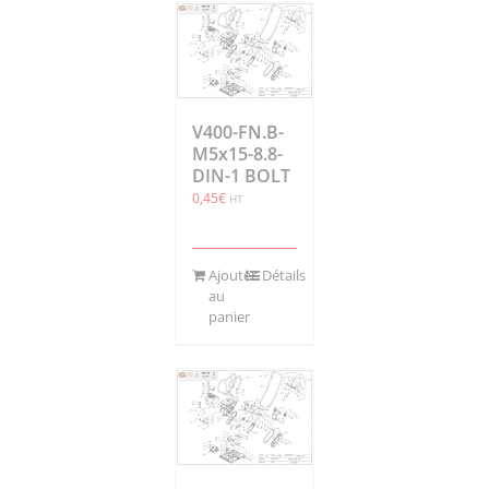
V400-FN.B-
M5x15-8.8-
DIN-1 BOLT
0,45
€
HT
Ajouter
Détails
au
panier