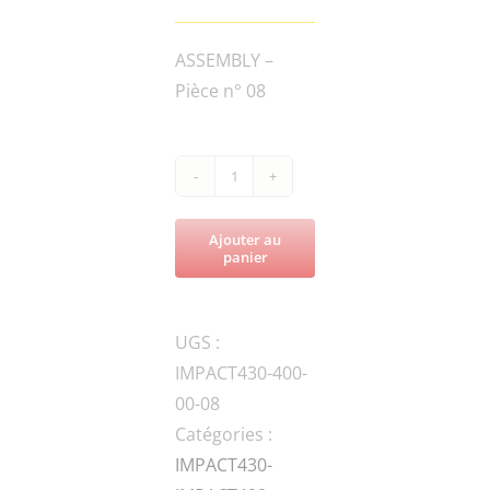
ASSEMBLY –
Pièce n° 08
quantité
de
Ajouter au
IMPACT430-
panier
400-
150-
UGS :
B
IMPACT430-400-
Rubber
00-08
Patch
Catégories :
IMPACT430-