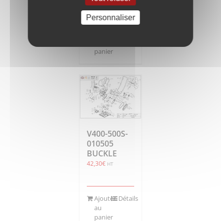
Personnaliser
Ajouter
Détails
au
panier
V400-500S-
010505
BUCKLE
42,30
€
HT
Ajouter
Détails
au
panier