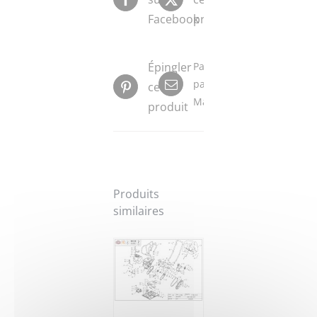
Facebook
produit
Épingler
Partager
par
ce
Mail
produit
Produits
similaires