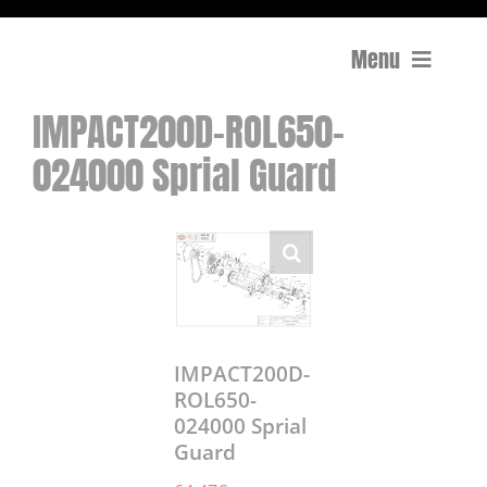
Menu
IMPACT200D-ROL650-
Compactage
024000 Sprial Guard
Équipements de chantier
Travail du béton
Coupe
Surfaçage et rectification des sols
IMPACT200D-
ROL650-
024000 Sprial
Mon compte
Guard
0 Article
0,00€