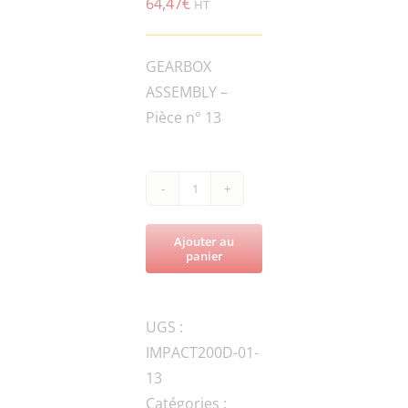
64,47
€
HT
GEARBOX
ASSEMBLY –
Pièce n° 13
quantité
de
Ajouter au
IMPACT200D-
panier
ROL650-
024000
UGS :
Sprial
IMPACT200D-01-
Guard
13
Catégories :