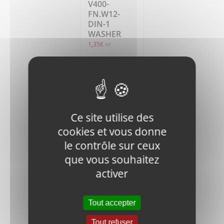
V400-
FN.W12-
DIN-1
WASHER
1,35
€
HT
Ajouter
Détails
au
panier
Ce site utilise des
cookies et vous donne
le contrôle sur ceux
que vous souhaitez
activer
V400-HS.B-
M12x45-
12.9-DIN-1
Tout accepter
SCREW
1,65
€
Tout refuser
HT