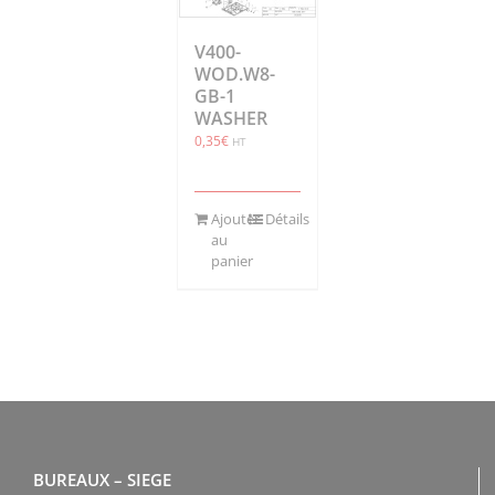
V400-
WOD.W8-
GB-1
WASHER
0,35
€
HT
Ajouter
Détails
au
panier
BUREAUX – SIEGE