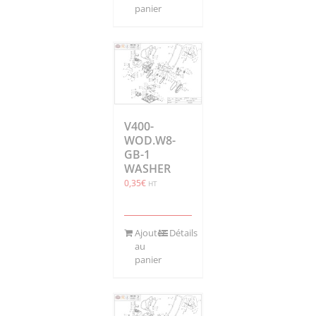
panier
V400-
WOD.W8-
GB-1
WASHER
0,35
€
HT
Ajouter
Détails
au
panier