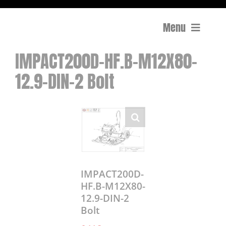
Menu
IMPACT200D-HF.B-M12X80-
Compactage
12.9-DIN-2 Bolt
Équipements de chantier
Travail du béton
Coupe
Surfaçage et rectification des sols
IMPACT200D-
HF.B-M12X80-
12.9-DIN-2
Mon compte
Bolt
0 Article
0,00€