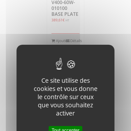
V400-60W-
010100
BASE PLATE
389,61
€
HT
Ajouter
Détails
au
panier
Ce site utilise des
cookies et vous donne
le contrôle sur ceux
V400-
que vous souhaitez
HSPG.W8-
DIN-1
activer
SPRING
WASHER,TANG
ENDS
Tout accepter