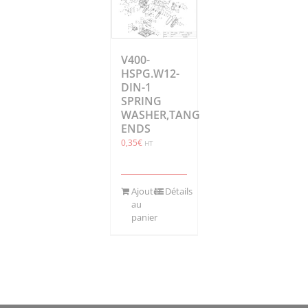
V400-
HSPG.W12-
DIN-1
SPRING
WASHER,TANG
ENDS
0,35
€
HT
Ajouter
Détails
au
panier