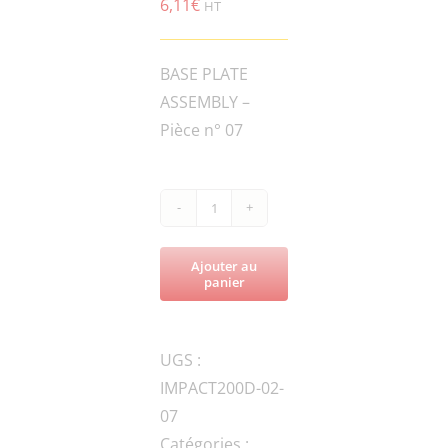
6,11
€
HT
BASE PLATE
ASSEMBLY –
Pièce n° 07
quantité
de
Ajouter au
IMPACT200D-
panier
HF.B-
M12X80-
UGS :
12.9-
IMPACT200D-02-
DIN-
07
2
Catégories :
Bolt