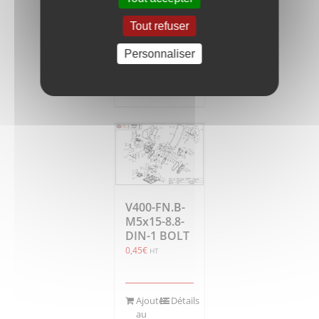
0,30
€
HT
Tout refuser
Personnaliser
Ajouter
Détails
au
panier
V400-FN.B-
M5x15-8.8-
DIN-1 BOLT
0,45
€
HT
Ajouter
Détails
au