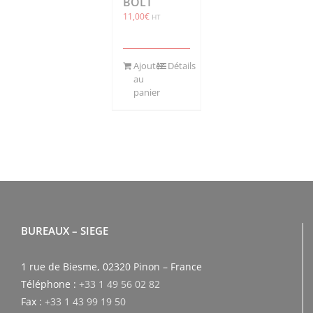
BOLT
11,00
€
HT
Ajouter
Détails
au
panier
BUREAUX – SIEGE
1 rue de Biesme, 02320 Pinon – France
Téléphone :
+33 1 49 56 02 82
Fax :
+33 1 43 99 19 50