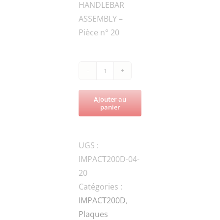
HANDLEBAR
ASSEMBLY –
Pièce n° 20
quantité
de
Ajouter au
IMPACT200D-
panier
400-
35-
UGS :
C
IMPACT200D-04-
Hook
20
Catégories :
IMPACT200D
,
Plaques