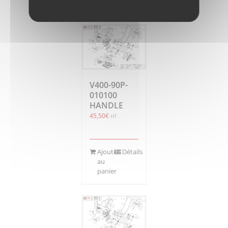
panier
V400-90P-
010100
HANDLE
45,50
€
HT
Ajouter
Détails
au
panier