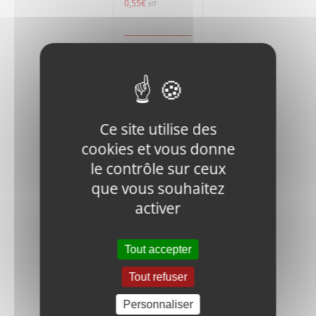
0,55
€
HT
Ajouter
Détails
au
panier
Ce site utilise des
cookies et vous donne
le contrôle sur ceux
que vous souhaitez
V400-80-
activer
0409
NAMEPLATE
2,30
€
HT
Tout accepter
Tout refuser
Ajouter
Détails
au
Personnaliser