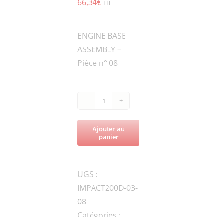
66,34
€
HT
ENGINE BASE
ASSEMBLY –
Pièce n° 08
quantité
de
Ajouter au
IMPACT200D-
panier
400-
19-
UGS :
A©
IMPACT200D-03-
Handle
08
Bar
Catégories :
Shock