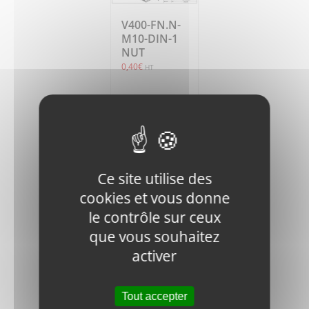
V400-FN.N-
M10-DIN-1
NUT
0,40
€
HT
Ajouter
Détails
au
panier
Ce site utilise des
cookies et vous donne
le contrôle sur ceux
que vous souhaitez
activer
V400-60W-
020100
ENGINE
BASE
Tout accepter