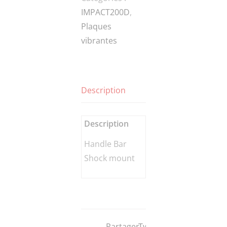
IMPACT200D
,
mount
Plaques
vibrantes
Description
Description
Handle Bar
Shock mount
Partager
Tweeter