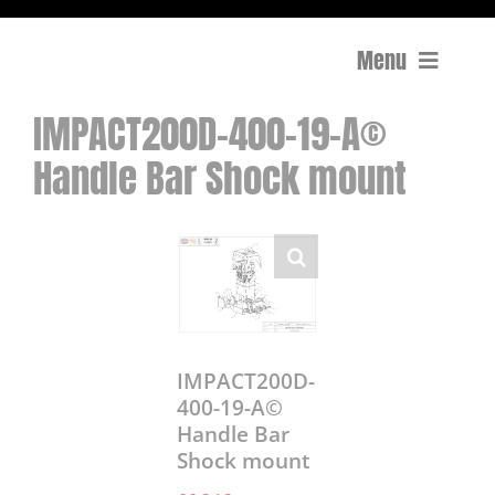
Menu
IMPACT200D-400-19-A©
Compactage
Handle Bar Shock mount
Équipements de chantier
Travail du béton
Coupe
Surfaçage et rectification des sols
IMPACT200D-
400-19-A©
Handle Bar
Mon compte
Shock mount
0 Article
0,00€