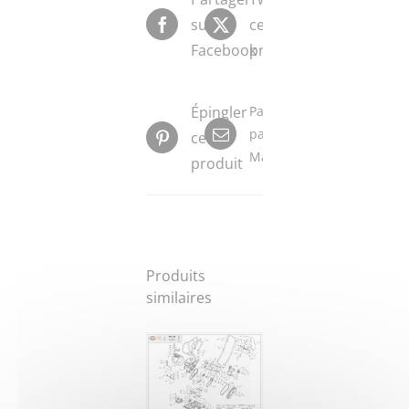
sur
ce
Facebook
produit
Épingler
Partager
par
ce
Mail
produit
Produits
similaires