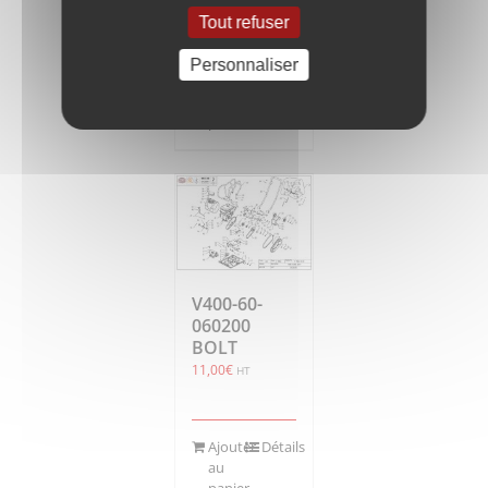
164,65
€
HT
Tout refuser
Personnaliser
Ajouter
Détails
au
panier
V400-60-
060200
BOLT
11,00
€
HT
Ajouter
Détails
au