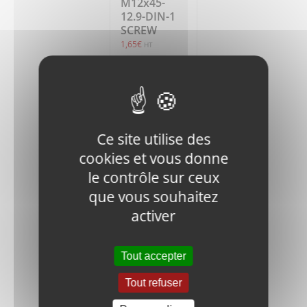
M12x45-
12.9-DIN-1
SCREW
1,65
€
HT
Ajouter
Détails
au
panier
Ce site utilise des
cookies et vous donne
le contrôle sur ceux
que vous souhaitez
activer
V400-IN.N-
M12-DIN-1
Tout accepter
LOCK NUT
0,55
€
HT
Tout refuser