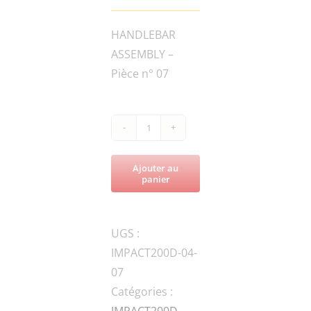
HANDLEBAR
ASSEMBLY –
Pièce n° 07
quantité
de
Ajouter au
IMPACT200D-
panier
400-
112-
UGS :
A
IMPACT200D-04-
Handle
07
Lever
Catégories :
IMPACT200D
,