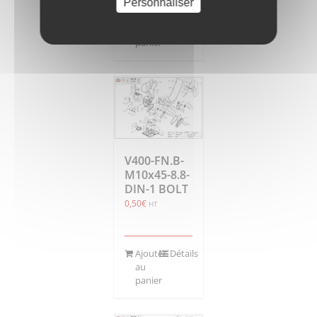
Personnaliser
Ajouter
Détails
au
panier
V400-FN.B-
M10x45-8.8-
DIN-1 BOLT
0,50
€
HT
Ajouter
Détails
au
panier