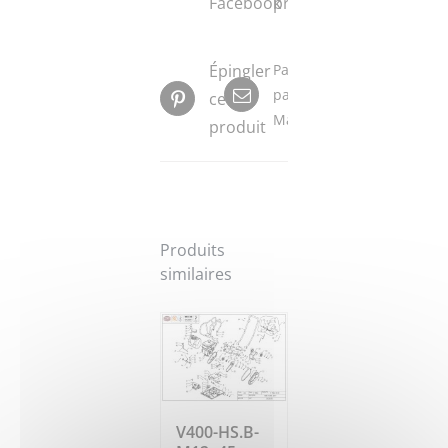
Facebook
produit
Épingler
Partager
par
ce
Mail
produit
Produits
similaires
V400-HS.B-