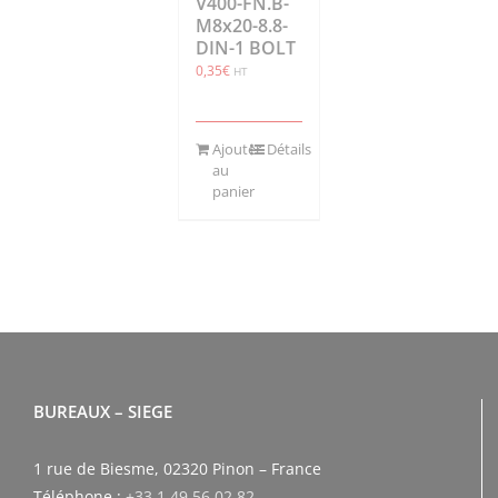
V400-FN.B-
M8x20-8.8-
DIN-1 BOLT
0,35
€
HT
Ajouter
Détails
au
panier
BUREAUX – SIEGE
1 rue de Biesme, 02320 Pinon – France
Téléphone :
+33 1 49 56 02 82