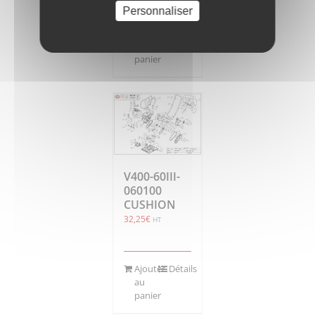
Personnaliser
Ajouter
Détails
au
panier
V400-60III-
060100
CUSHION
32,25
€
HT
Ajouter
Détails
au
panier