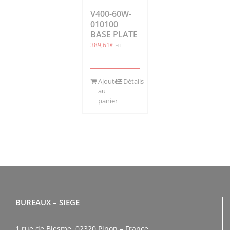
V400-60W-
010100
BASE PLATE
389,61
€
HT
Ajouter
Détails
au
panier
BUREAUX – SIEGE
1 rue de Biesme, 02320 Pinon – France