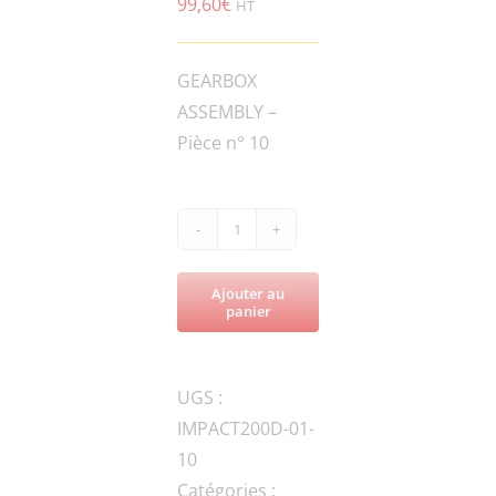
99,60
€
HT
GEARBOX
ASSEMBLY –
Pièce n° 10
quantité
de
Ajouter au
IMPACT200D-
panier
200-
63-
UGS :
A
IMPACT200D-01-
Hydraulic
10
Hose
Catégories :