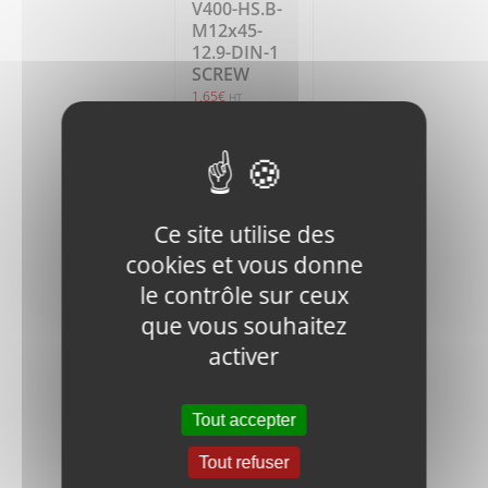
V400-HS.B-
M12x45-
12.9-DIN-1
SCREW
1,65
€
HT
Ajouter
Détails
au
panier
Ce site utilise des
cookies et vous donne
le contrôle sur ceux
que vous souhaitez
activer
V400-500S-
010505
Tout accepter
BUCKLE
42,30
€
Tout refuser
HT