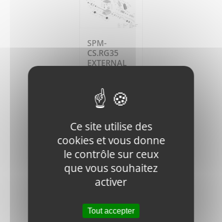
SPM-
CS.RG35
EXTERNAL
CIRCLIP
0,50
€
HT
Ajouter
Détails
Ce site utilise des
au
panier
cookies et vous donne
le contrôle sur ceux
que vous souhaitez
activer
Tout accepter
SPM-010200