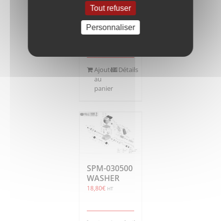
FRONT
Tout refuser
WHEEL
AXLE
Personnaliser
26,00
€
HT
Ajouter
Détails
au
panier
SPM-030500
WASHER
18,80
€
HT