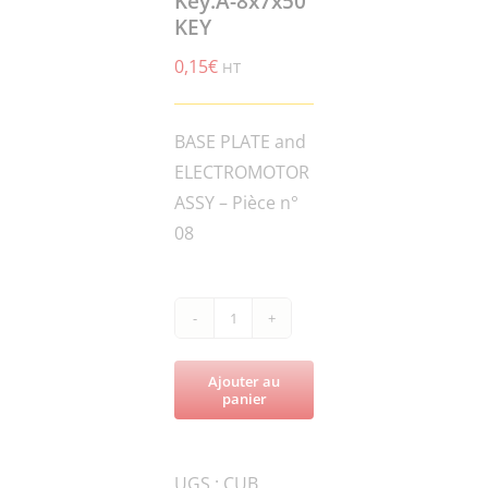
Key.A-8x7x50
KEY
0,15
€
HT
BASE PLATE and
ELECTROMOTOR
ASSY – Pièce n°
08
quantité
de
Ajouter au
CUB
panier
GRINDER-
Key.A-
UGS :
CUB
8x7x50