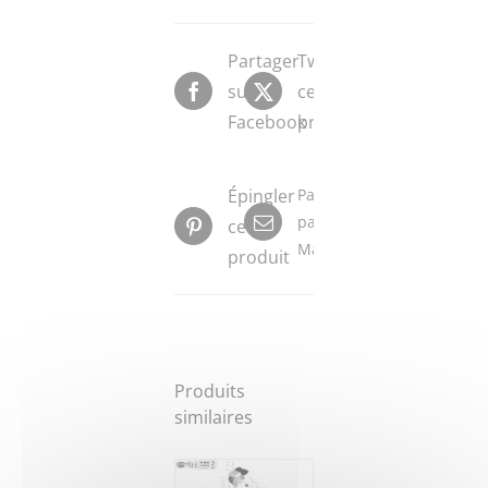
Partager
Tweeter
sur
ce
Facebook
produit
Épingler
Partager
par
ce
Mail
produit
Produits
similaires