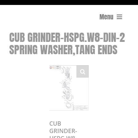
Menu
CUB GRINDER-HSPG.W8-DIN-2
Compactage
SPRING WASHER,TANG ENDS
Équipements de chantier
Travail du béton
Coupe
Surfaçage et rectification des sols
Mon compte
CUB
GRINDER-
0 Article
0,00€