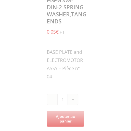
HSPG.W8-
DIN-2 SPRING
WASHER,TANG
ENDS
0,05
€
HT
BASE PLATE and
ELECTROMOTOR
ASSY – Pièce n°
04
quantité
de
Ajouter au
CUB
panier
GRINDER-