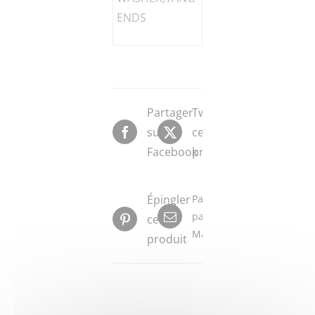
ENDS
Partager
Tweeter
sur
ce
Facebook
produit
Épingler
Partager
par
ce
Mail
produit