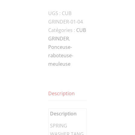
HSPG.W8-
UGS :
CUB
DIN-
GRINDER-01-04
2
Catégories :
CUB
SPRING
GRINDER
,
WASHER,TANG
Ponceuse-
ENDS
raboteuse-
meuleuse
Description
Description
SPRING
WASHER,TANG