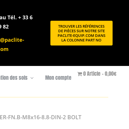
u Tél. + 33 6
9 82
TROUVER LES RÉFÉRENCES
DE PIÈCES SUR NOTRE SITE
PACLITE-EQUIP.COM DANS
@paclite-
LA COLONNE PART NO
com
0 Article
0,00€
ation des sols
Mon compte
R-FN.B-M8x16-8.8-DIN-2 BOLT