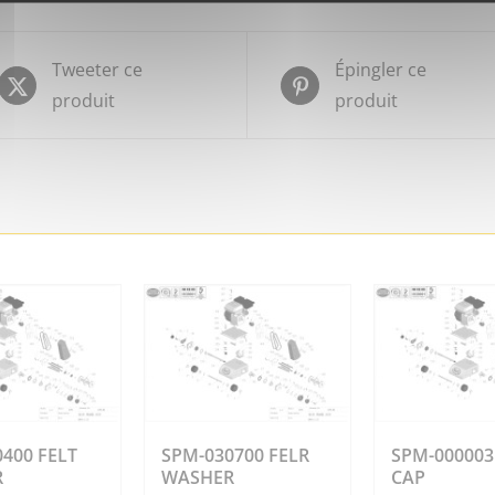
Tweeter ce
Épingler ce
produit
produit
400 FELT
SPM-030700 FELR
SPM-000003
R
WASHER
CAP