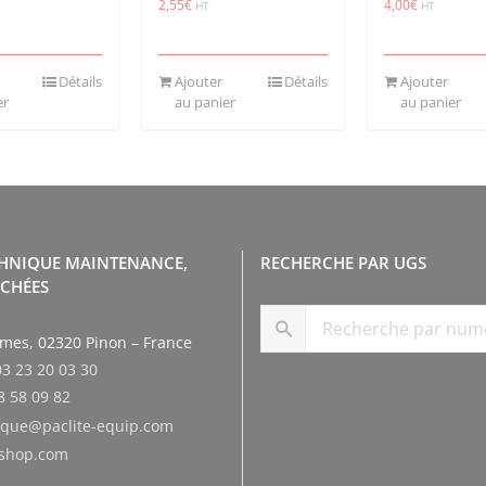
2,55
€
4,00
€
HT
HT
Détails
Ajouter
Détails
Ajouter
er
au panier
au panier
CHNIQUE MAINTENANCE,
RECHERCHE PAR UGS
ACHÉES
smes, 02320 Pinon – France
03 23 20 03 30
8 58 09 82
tique@paclite-equip.com
eshop.com