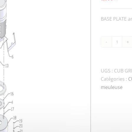
BASE PLATE a
quanti
de
CUB
GRIND
UGS :
CUB GR
FN.B-
Catégories :
C
M8x16
meuleuse
8.8-
DIN-
2
BOLT