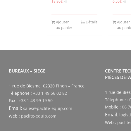
18,80
€
6,50
€
HT
HT
Ajouter
Détails
Ajouter
au panier
au pani
BUREAUX – SIEGE
CENTRE TE
PIÈCES DÉT
1 rue de Biesme, 02320 Pinon – France
1 rue de Bie
Téléphone :
+33 1 49 56 02 82
Téléphone :
Fax :
+33 1 43 99 19 50
Mobile :
06 7
Email:
sales@paclite-equip.com
Email:
logis
Web :
paclite-equip.com
Web :
paclit