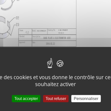
Description
ise des cookies et vous donne le contrôle sur 
souhaitez activer
BOLT
Tout accepter
Tout refuser
Personnaliser