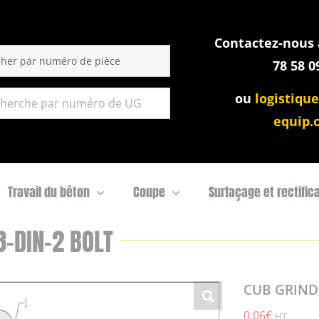
Contactez-nous a
:
78 58 0
ou
logistique
equip.
Travail du béton
Coupe
Surfaçage et rectific
-DIN-2 BOLT
CUB GRINDE
0,06
€
HT