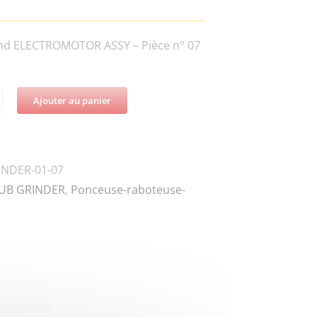
nd ELECTROMOTOR ASSY – Pièce n° 07
Ajouter au panier
té
ER-
INDER-01-07
UB GRINDER
,
Ponceuse-raboteuse-
-