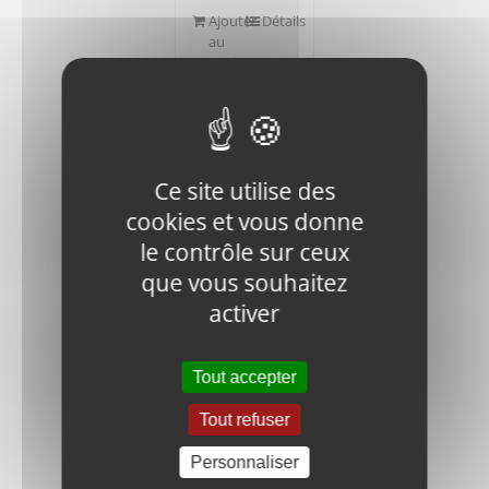
Ajouter
Détails
au
panier
Ce site utilise des
cookies et vous donne
CRX68-70C-
le contrôle sur ceux
010700
que vous souhaitez
FUEL TANK
CAP
activer
,BOTTOM
47,27
€
HT
Tout accepter
Tout refuser
Ajouter
Détails
au
Personnaliser
panier