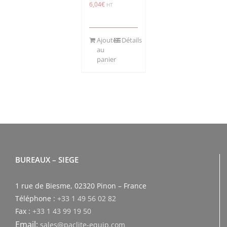
6,04
€
HT
Ajouter
Détails
au
panier
BUREAUX – SIEGE
1 rue de Biesme, 02320 Pinon – France
Téléphone :
+33 1 49 56 02 82
Fax :
+33 1 43 99 19 50
Email:
sales@paclite-equip.com