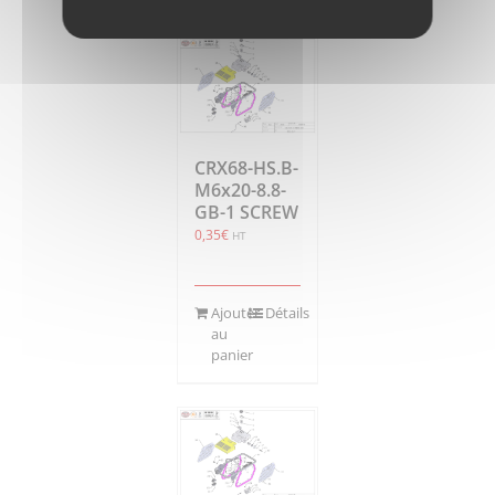
CRX68-HS.B-
M6x20-8.8-
GB-1 SCREW
0,35
€
HT
Ajouter
Détails
au
panier