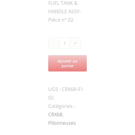
FUEL TANK &
HANDLE ASSY-
Pièce n° 02
quantité
de
Ajouter au
CRX68-
panier
70B-
010113P
UGS :
CRX68-01-
STRAP
02
Catégories :
CRX68
,
Pilonneuses