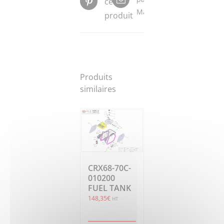
ce
Mail
produit
Produits
similaires
CRX68-70C-
010200
FUEL TANK
148,35
€
HT