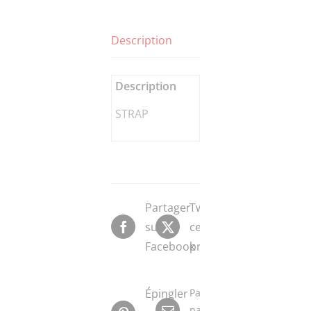
Description
Description
STRAP
Partager
Tweeter
sur
ce
Facebook
produit
Épingler
Partager
par