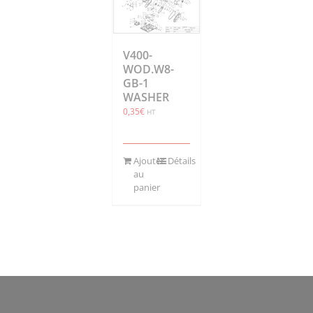
V400-
WOD.W8-
GB-1
WASHER
0,35
€
HT
Ajouter
Détails
au
panier