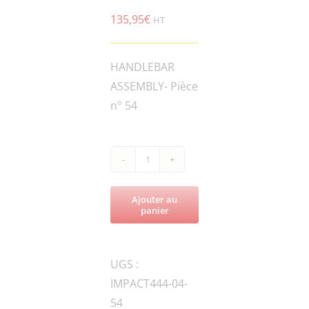
135,95
€
HT
HANDLEBAR
ASSEMBLY- Pièce
n° 54
quantité
de
Ajouter au
IMPACT444-
panier
RAM70ND
-010018
UGS :
THROTTLE
IMPACT444-04-
LEVER
54
ASSY