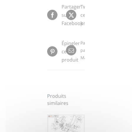
Partager
Tweeter
sur
ce
Facebook
produit
Épingler
Partager
par
ce
Mail
produit
Produits
similaires