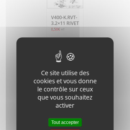
V400-K.RVT-
3.2×11 RIVET
0,50
€
HT
Ajouter
Détails
au
panier
Ce site utilise des
cookies et vous donne
le contrôle sur ceux
que vous souhaitez
activer
V400-FN.B-
M5x15-8.8-
DIN-1 BOLT
Tout accepter
0,45
€
HT