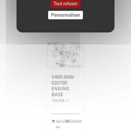
Tout refuser
Personnaliser
Ajouter
Détails
au
panier
V400-60W-
020100
ENGINE
BASE
164,65
€
HT
Ajouter
Détails
au