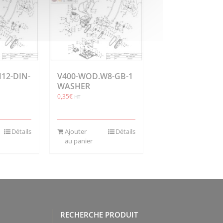
M12-DIN-
V400-WOD.W8-GB-1
WASHER
0,35
€
HT
Détails
Ajouter
Détails
au panier
RECHERCHE PRODUIT