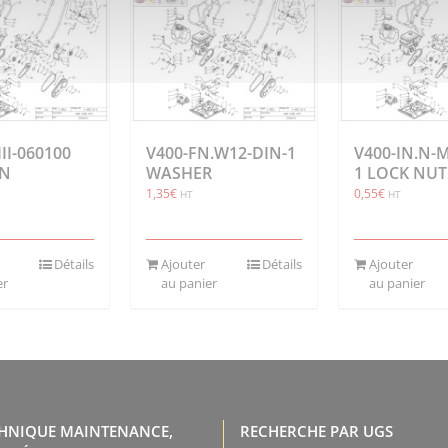
II-060100
V400-FN.W12-DIN-1
V400-IN.N-
ON
WASHER
1 LOCK NUT
1,35
€
0,55
€
HT
HT
Détails
Ajouter
Détails
Ajouter
er
au panier
au panier
CHNIQUE MAINTENANCE,
RECHERCHE PAR UGS