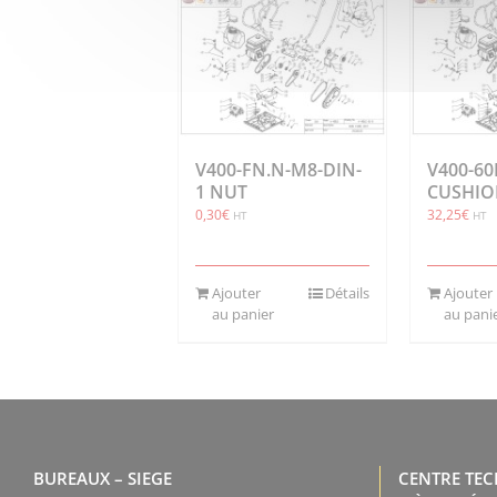
V400-FN.N-M8-DIN-
V400-60I
1 NUT
CUSHI
0,30
€
32,25
€
HT
HT
Ajouter
Détails
Ajouter
au panier
au pani
BUREAUX – SIEGE
CENTRE TE