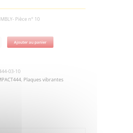
MBLY- Pièce n° 10
Ajouter au panier
té
T444-
44-03-10
MPACT444
,
Plaques vibrantes