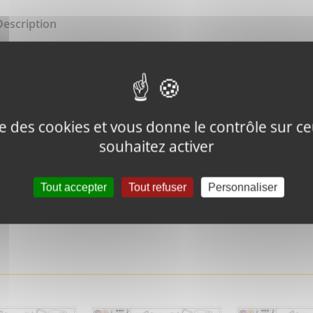
Description
LOCK NUT
ise des cookies et vous donne le contrôle sur 
souhaitez activer
Tweeter ce
Épingler ce
Tout accepter
Tout refuser
Personnaliser
produit
produit