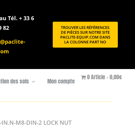
u Tél. + 33 6
9 82
TROUVER LES RÉFÉRENCES
DE PIÈCES SUR NOTRE SITE
PACLITE-EQUIP.COM DANS
@paclite-
LA COLONNE PART NO
com
0 Article
0,00€
ation des sols
Mon compte
-IN.N-M8-DIN-2 LOCK NUT