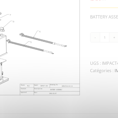
BATTERY ASSE
quanti
de
IMPAC
IN.N-
UGS :
IMPACT4
M8-
Catégories :
I
DIN-
2
LOCK
NUT