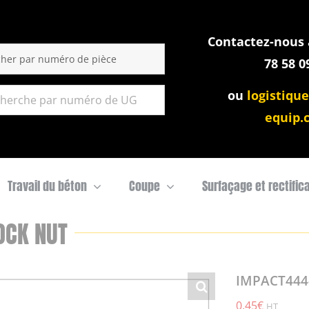
Contactez-nous a
:
78 58 0
ou
logistique
equip.
Travail du béton
Coupe
Surfaçage et rectific
OCK NUT
IMPACT444
0,45
€
HT