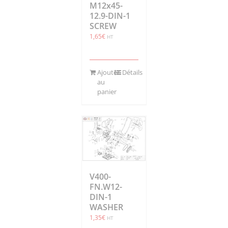
M12x45-
12.9-DIN-1
SCREW
1,65
€
HT
Ajouter
Détails
au
panier
V400-
FN.W12-
DIN-1
WASHER
1,35
€
HT