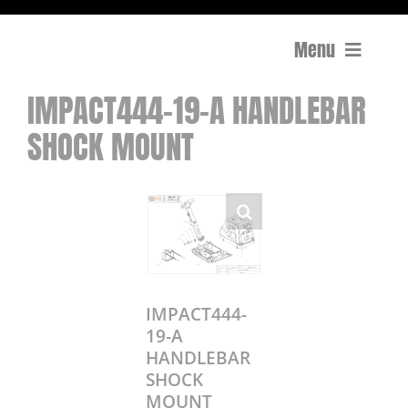
Menu
IMPACT444-19-A HANDLEBAR
Compactage
SHOCK MOUNT
Équipements de chantier
Travail du béton
Coupe
Surfaçage et rectification des sols
IMPACT444-
19-A
HANDLEBAR
Mon compte
SHOCK
0 Article
0,00€
MOUNT