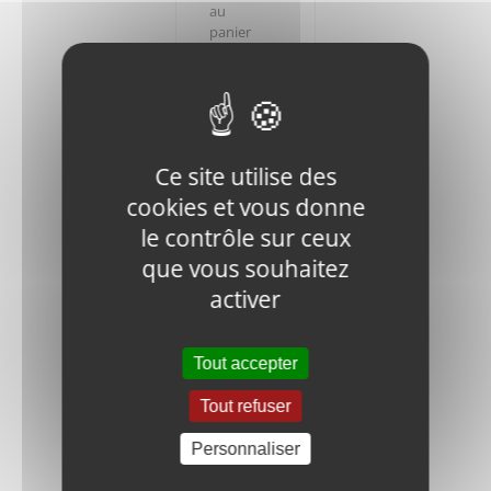
au
panier
Ce site utilise des
cookies et vous donne
V400-90P-
le contrôle sur ceux
031000 FIX
ENGINE
que vous souhaitez
BOLT
activer
19,45
€
HT
Tout accepter
Ajouter
Détails
au
Tout refuser
panier
Personnaliser