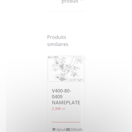
produit
Produits
similaires
V400-80-
0409
NAMEPLATE
2,30
€
HT
Ajouter
Détails