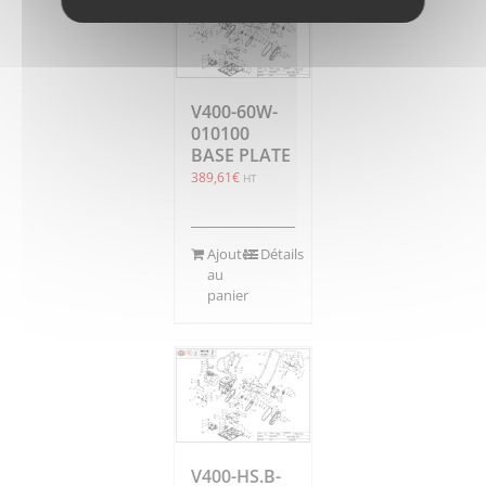
V400-60W-
010100
BASE PLATE
389,61
€
HT
Ajouter
Détails
au
panier
V400-HS.B-