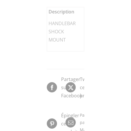
Description
HANDLEBAR
SHOCK
MOUNT
Partager
Tweeter
sur
ce
Facebook
produit
Épingler
Partager
par
ce
Mail