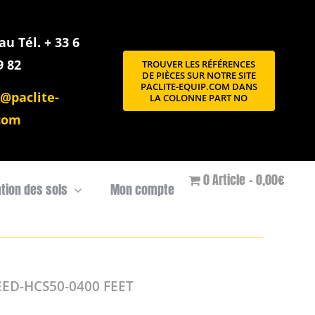
u Tél. + 33 6
9 82
TROUVER LES RÉFÉRENCES
DE PIÈCES SUR NOTRE SITE
PACLITE-EQUIP.COM DANS
@paclite-
LA COLONNE PART NO
com
0 Article
0,00€
ation des sols
Mon compte
ED-HCS50-0400 FEET