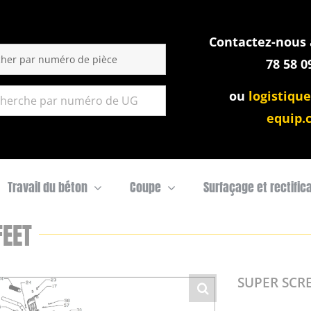
Contactez-nous a
:
78 58 0
ou
logistique
equip.
Travail du béton
Coupe
Surfaçage et rectific
FEET
SUPER SCRE