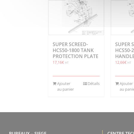
SUPER SCREED-
SUPER 
HCS50-1800 TANK
HCS50-
PROTECTION PLATE
HANDL
17,16
€
12,66
€
HT
HT
Ajouter
Détails
Ajouter
au panier
au pani
BUREAUX – SIEGE
CENTRE TE