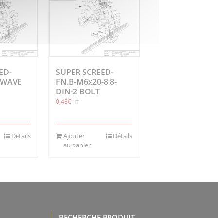
ED-
SUPER SCREED-
 WAVE
FN.B-M6x20-8.8-
DIN-2 BOLT
0,48
€
HT
Détails
Ajouter
Détails
au panier
RECHERCHE PRODUIT