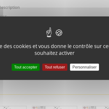
Description
FEET
ise des cookies et vous donne le contrôle sur 
souhaitez activer
Tweeter ce
Épingler ce
produit
produit
Tout accepter
Tout refuser
Personnaliser