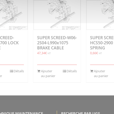
SCREED-
SUPER SCREED-W06-
SUPER SCRE
2700 LOCK
2S04-L990x1075
HCS50-2900
E
BRAKE CABLE
SPRING
47,34
€
0,66
€
HT
HT
Détails
Ajouter
Détails
Ajouter
er
au panier
au panier
CHNIQUE MAINTENANCE,
RECHERCHE PAR UGS